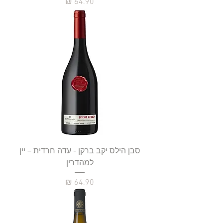
מחיר
סבן הילס יקב ברקן - עדה חרדית – יין
למהדרין
מחיר