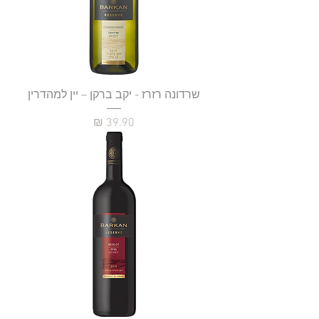
שרדונה רזרז - יקב ברקן – יין למהדרין
מחיר