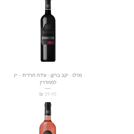
מרלו - יקב ברקן - עידה חרדית – יין
למהדרין
מחיר