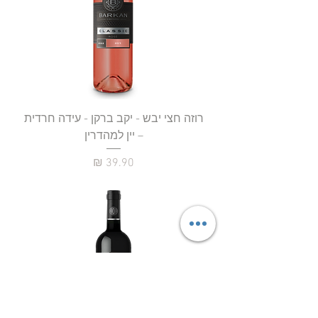
רוזה חצי יבש - יקב ברקן - עידה חרדית
– יין למהדרין
מחיר