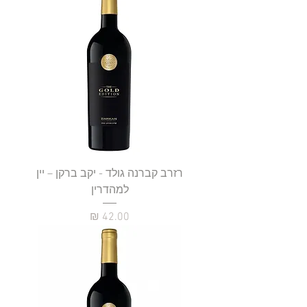
רזרב קברנה גולד - יקב ברקן – יין
למהדרין
מחיר