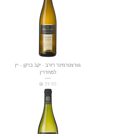
גוורצטרמינר רזרב - יקב ברקן – יין
למהדרין
מחיר