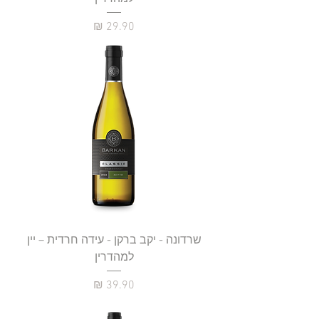
מחיר
שרדונה - יקב ברקן - עידה חרדית – יין
למהדרין
מחיר