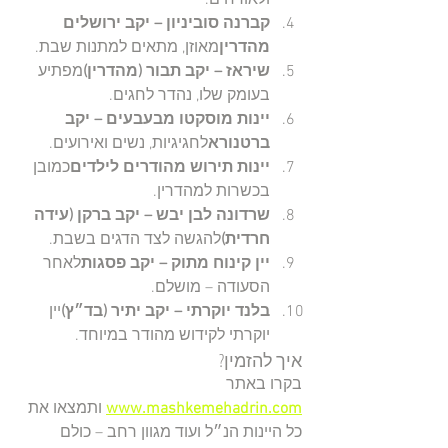
קברנה סוביניון – יקב ירושלים 
מהדרין
מאוזן, מתאים למתנות שבת.
שיראז – יקב תבור (מהדרין)
מפתיע 
בעומק שלו, נהדר לחגים.
יינות מוסקטו מבעבעים – יקב 
ברטנורא
לחגיגיות, נשים ואירועים.
יינות תירוש מהודרים לילדים
כמובן 
בכשרות למהדרין.
שרדונה לבן יבש – יקב ברקן (עידה 
חרדית)
להגשה לצד הדגים בשבת.
יין קינוח מתוק – יקב פסגות
לאחר 
הסעודה – מושלם.
בלנד יוקרתי – יקב יתיר (בד״ץ)
יין 
יוקרתי לקידוש מהודר במיוחד.
איך להזמין?
בקרו באתר 
www.mashkemehadrin.com
 ותמצאו את 
כל היינות הנ״ל ועוד מגוון רחב – כולם 