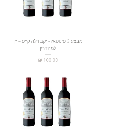
מבצע 3 פינוטאז - יקב וילה קייפ – יין
למהדרין
מחיר