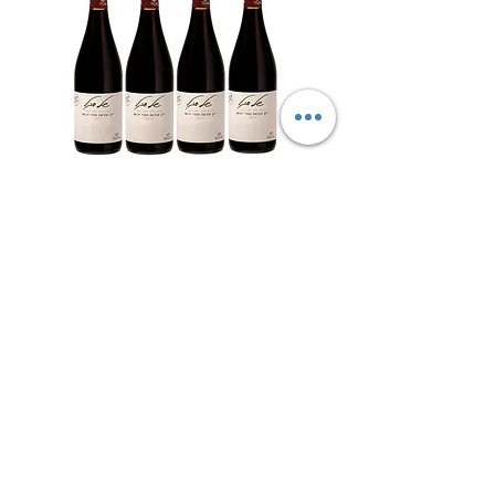
מבצע 4 אדום חצי יבש - יקב סגל – יין
למהדרין
מחיר