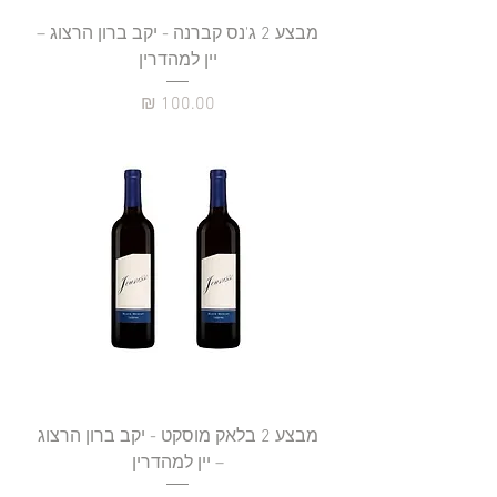
מבצע 2 ג'נס קברנה - יקב ברון הרצוג –
יין למהדרין
מחיר
מבצע 2 בלאק מוסקט - יקב ברון הרצוג
– יין למהדרין