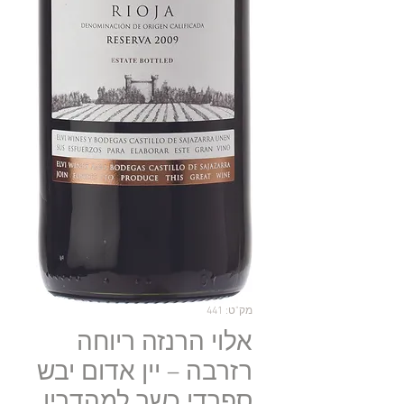
מק"ט: 441
אלוי הרנזה ריוחה
רזרבה – יין אדום יבש
ספרדי כשר למהדרין