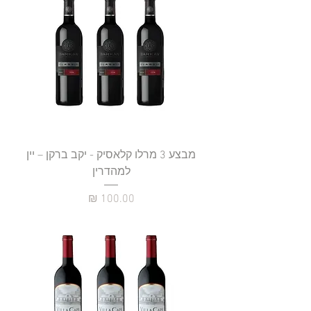
מבצע 3 מרלו קלאסיק - יקב ברקן – יין
למהדרין
מחיר