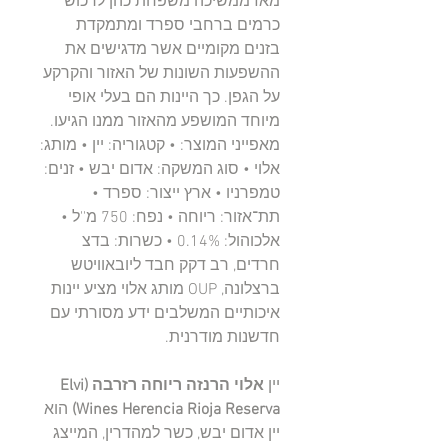
מאז ממשיכה משפחת כהן לרכוש
כרמים ברחבי ספרד ומתמקדת
בזנים מקומיים אשר מדגישים את
ההשפעות השונות של האזור והקרקע
על הגפן. כך היינות הם בעלי אופי
מיוחד המושפע מהאזור ממנו הגיעו.
מאפייני המוצר: • קטגוריה: יין • מותג:
אלוי • סוג המשקה: אדום יבש • זנים:
טמפרניו • ארץ ייצור: ספרד •
תת־אזור: ריוחה • נפח: 750 מ''ל •
אלכוהול: 0.14% • כשרות: בדצ
חרדים, רב דקק חבד ליובאוויטש
ברצלונה, OUP מותג אלוי מציע יינות
איכותיים המשלבים ידע מסורתי עם
חדשנות מודרנית.
יין
אלוי הרנזה ריוחה רזרבה (Elvi
Wines Herencia Rioja Reserva)
הוא
יין אדום יבש, כשר למהדרין, המייצג