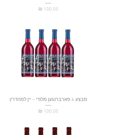
מחיר
מבצע 4 פארברנגען מלודי – יין למהדרין
מחיר