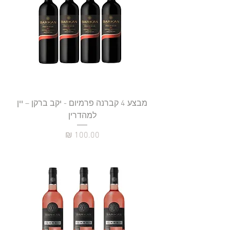
מבצע 4 קברנה פרמיום - יקב ברקן – יין
למהדרין
מחיר