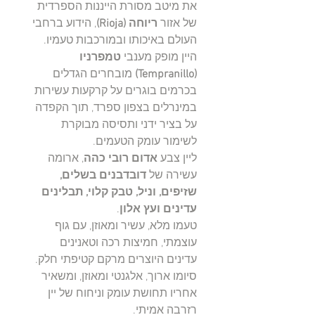
את מיטב מסורת הייננות הספרדית
של אזור
ריוחה (Rioja)
, הידוע ברחבי
העולם באיכותו ובמורכבות טעמיו.
היין מופק מענבי
טמפרניו
(Tempranillo)
מובחרים הגדלים
בכרמים בוגרים על קרקעות עשירות
במינרלים בצפון ספרד, תוך הקפדה
על בציר ידני ותסיסה מבוקרת
לשימור עומק הטעמים.
ליין צבע
אדום רובי כהה
, ארומה
עשירה של
דובדבנים בשלים,
שזיפים, וניל, טבק קלוי, תבלינים
עדינים ועץ אלון
.
טעמו מלא, עשיר ומאוזן, עם גוף
עוצמתי, חמיצות רכה וטאנינים
עדינים היוצרים מרקם קטיפתי חלק.
סיומו ארוך, אלגנטי ומאוזן, ומשאיר
אחריו תחושת עומק וניחוח של יין
רזרבה אמיתי.