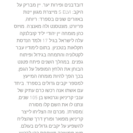
דובדבנים ופירות יער. יין מבריק על
היקב: S ELVI מייצרת מגוון יינות
באזורים שונים בספרד: ריוחה,
פריורט, מונטסנט ולה מאנצ'ה. מויזס
כהן מומחה יין יהודי יליד קזבלנקה
עלה לישראל בגיל 17 ולמד הנדסת
חקלאות בטכניון. בתום לימודיו עבר
לקטלוניה והתמחה בגידול ופיתוח
גפנים. במהלך השנים פיתח פטנט
הבוחן את הלחץ המופעל על הגפן,
בכך הפך להיות מומחה המייעץ
למספר יקבים גדולים בספרד. ביחד
עם אשתו אנה רכשו כרם עתיק של
ענבי קריניאן וגרנאש בן 105 שנים,
ונתנו לו את השם קלו מסורה
)מסורת(. מכרם זה הצליחו לייצר
קריניאן מפואר ופורץ דרך שהצליח
להשפיע על יקבים גדולים בעולם.