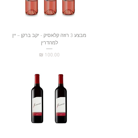
מבצע 3 רוזה קלאסיק - יקב ברקן – יין
למהדרין
מחיר