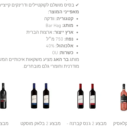
✔ בסיס מושלם לקוקטיילים ודרינקים קייציי
מאפייני המוצר:
קטגוריה:
וודקה
מותג:
Bar Hag
ארץ ייצור:
ארצות הברית
נפח:
750 מ״ל
אלכוהול:
40%
כשרות:
OU
מותג
בר האג
מציע משקאות איכותיים המש
מודרנית וחומרי גלם מובחרים.
רה
וזה קלאסיק
תצוגה מהירה
מבצע 2 ג'נס קברנה -
תצוגה מהירה
מבצע 2 בלאק מוסקט
תצו