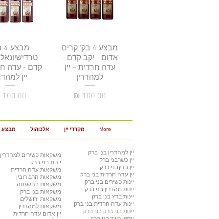
תצוגה מהירה
מבצע 4 בק' קרים
מבצ
תצוגה מהי
אדום - יקב קדם -
טרדישיונאל 
עדה חרדית – יין
קדם - עדה חר
למהדרין
יין למהדר
מחיר
מחיר
More
מקררי יין
אלכוהול
מבצע 3 ב 100
יין למהדרין
בני ברק
משקאות כשירים למהדרין
יין כשר
בני ברק
יינות בני ברק
יין בדץ
בני ברק
משקאות עדה חרדית
יין עדה חרדית
בני ברק
משקאות הרב רובין
יינות כשירים
בני ברק
משקאות בהשגחה
יינות מהדרין בני ברק
משקאות בני ברק
יינות בדץ
בני ברק
משקאות ירושלים
יינות עדה חרדית
בני ברק
משקאות למהדרין
יינות בני ברק
בני ברק
יין אדום עדה חרדית
ויסקי כשר
בני ברק