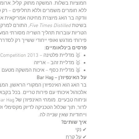
חמוציות בשלות. המשקה מתוק, קליל, ארומטי
ללא חומרים משמרים וללא תחליפים – רק טע
וודקה בר האג מיוצרת מחיטה אמריקאית איכ
בשיטת
Five Times Distilled
, התורם למרקם
הטריות עוברות תהליך השריה מסורתי המע
פירותי מודגש ואופי ייחודי ששייך רק לסדרת Bar Hag
פרסים בינלאומיים:
🥇 מדליית פלטינה – World Spirits Competition 2013
🥇 מדליית זהב – אריזה
🥈 מדליית כסף – איכות המשקה מטעם SIP Awards
על האינפיוז'ן – Bar Hag
בר האג הוא האינפיוז'ן המקורי הראשון, המ
אלכוהול איכותי עם פירות טריים. בכל בקבו
לדור, תוך שכלול הטכניקה לדיוק מקסימלי ו
וייחודיות שאין שנייה לה.
איך שותים?
✔ נקי
✔ על קרח