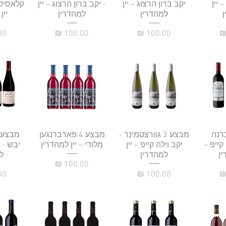
 יין
יקב ברון הרצוג – יין
- יקב ברון הרצוג – יין
קלאסיק 
למהדרין
למהדרין
יין
מחיר
מחיר
מח
רה
3 קברנה
תצוגה מהירה
מבצע 3 גוורצטמינר -
תצוגה מהירה
מבצע 4 פארברנגען
תצו
 קייפ –
יקב וילה קייפ – יין
מלודי – יין למהדרין
יבש - י
ין
למהדרין
ל
מחיר
מחיר
מח