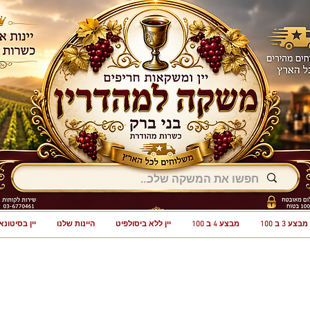
מבצע 3 ב 100
מבצע 4 ב 100
יין ללא ביסולפיט
היינות שלנו
יין בסיטונא