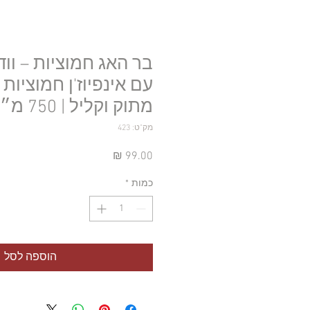
בר האג חמוציות – וו
עם אינפיוז'ן חמוציות
מתוק וקליל | 750 מ״ל
מק"ט: 423
מחיר
כמות
*
הוספה לסל