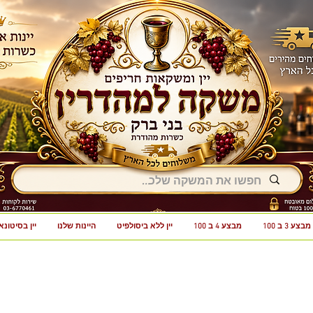
מבצע 3 ב 100
מבצע 4 ב 100
יין ללא ביסולפיט
היינות שלנו
יין בסיטונא