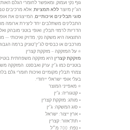
גוף נקי ועמוק, ומאפשר לחומרי הגלם האותנט
הג׳ין מיוצר
ללא תמציות
, אלא מרכיבים טב
סוגי תבלינים איכותיים
, המייצגים את אופי
התבלינים משתלבים יחד ליצירת ארומה מורכ
הדריות לרמזי תבלין, ואופי בוטני מובהק ואלג
התוצאה היא משקה נקי, מדויק ואיכותי — מוש
מורכבים או כבסיס לג׳ין־טוניק ברמה הגבוה
⭐ על המזקקה – מזקקת קצרין
מזקקת קצרין
היא מזקקה משפחתית בוטיקית
בוטניים כמו ג׳ין, ערק ואבסנט. המזקקה מ
צמחי תבלין מקומיים ואיכות חומרי גלם ב
בעלי אופי ישראלי ייחודי.
⭐ מאפייני המוצר
• קטגוריה: ג׳ין
• מותג: מזקקת קצרין
• סוג המשקה: ג׳ין
• ארץ ייצור: ישראל
• תת־אזור: קצרין
• נפח: 700 מ״ל