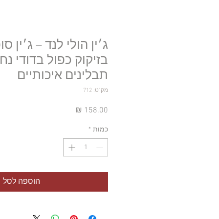
ג׳ין הולי לנד – ג׳ין ס
תבלינים איכותיים
מק"ט: 712
מחיר
כמות
*
הוספה לסל