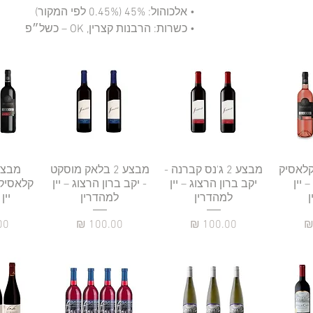
• אלכוהול: 45% (0.45% לפי המקור)
• כשרות: הרבנות קצרין, OK – כשל״פ
רה
וזה קלאסיק
תצוגה מהירה
מבצע 2 ג'נס קברנה -
תצוגה מהירה
מבצע 2 בלאק מוסקט
תצו
 יין
יקב ברון הרצוג – יין
- יקב ברון הרצוג – יין
קלאסיק 
למהדרין
למהדרין
יין
מחיר
מחיר
מח