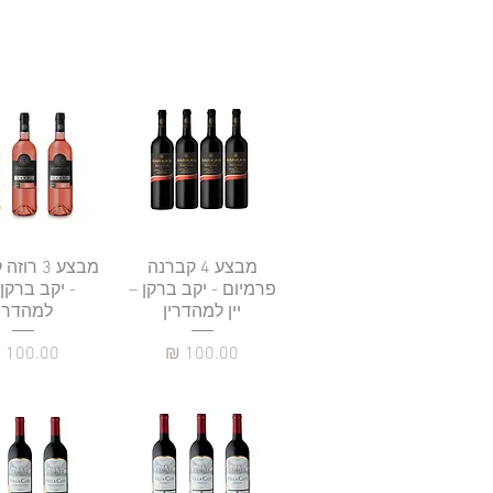
תצוגה מהירה
מבצע 4 קברנה
תצוגה מהי
מבצע 3 ר
פרמיום - יקב ברקן –
- יקב ברקן –
יין למהדרין
למהדרין
מחיר
מחיר