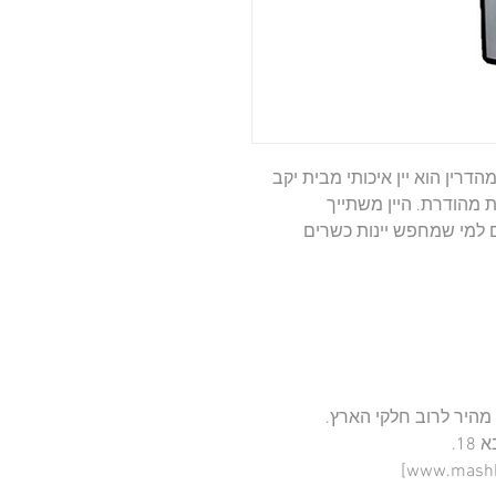
ג'נסיס קברנה סוביניון - יקב בראשית – יין למהדרין הוא יין איכותי מבית יקב 
בראשית, המיוצר בהשגחה קפדנית ובכשרות מהודרת. היין משתייך 
לקטגוריית היינות הכשירים למהדרין ומתאים למי שמחפש יינות כשרים 
📦 הזמנה ישירה באתר: [www.mashkemehadrin.com]