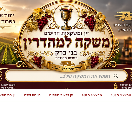
מבצע 3 ב 100
מבצע 4 ב 100
יין ללא ביסולפיט
היינות שלנו
יין בסיטונא