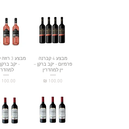
תצוגה מהירה
מבצע 4 קברנה
תצוגה מהי
מבצע 3 ר
פרמיום - יקב ברקן –
- יקב ברקן –
יין למהדרין
למהדרין
מחיר
מחיר