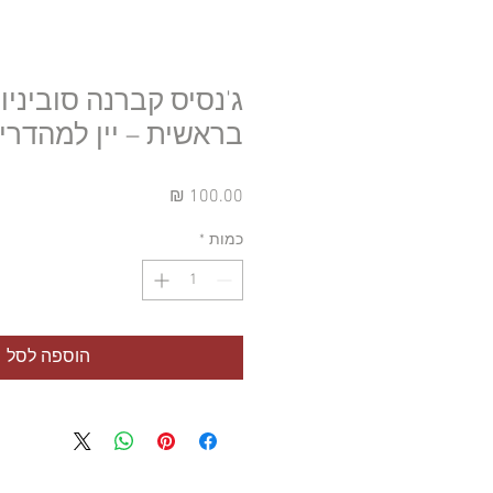
ג'נסיס קברנה סוביניון
בראשית – יין למהדרין
מחיר
כמות
*
הוספה לסל