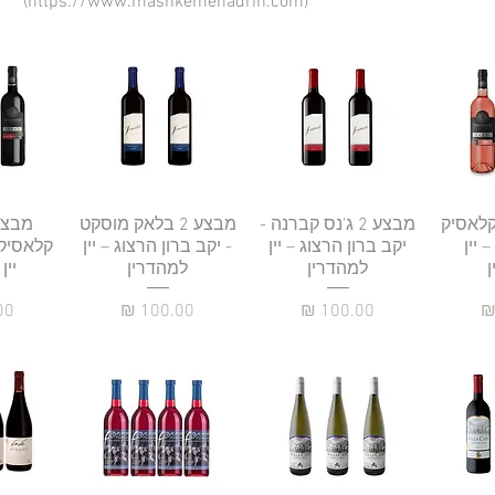
(https://www.mashkemehadrin.com)
רה
וזה קלאסיק
תצוגה מהירה
מבצע 2 ג'נס קברנה -
תצוגה מהירה
מבצע 2 בלאק מוסקט
תצו
 יין
יקב ברון הרצוג – יין
- יקב ברון הרצוג – יין
קלאסיק 
למהדרין
למהדרין
יין
מחיר
מחיר
מח