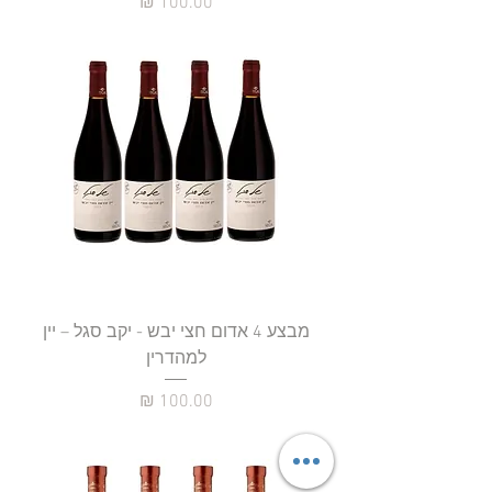
מחיר
מבצע 4 אדום חצי יבש - יקב סגל – יין
למהדרין
מחיר