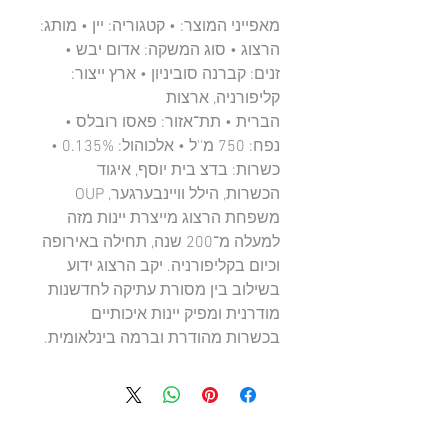
מאפייני המוצר: • קטגוריה: יין • מותג:
הרצוג • סוג המשקה: אדום יבש •
זנים: קברנה סוביניון • ארץ ייצור:
קליפורניה, ארצות
הברית • תת־אזור: פאסו רובלס •
נפח: 750 מ''ל • אלכוהול: 0.135% •
כשרות: בדצ בית יוסף, איגוד
הכשרות, הילל וויינבערגער, OUP
משפחת הרצוג מייצרת יינות מזה
למעלה מ־200 שנה, תחילה באירופה
וכיום בקליפורניה. יקב הרצוג ידוע
בשילוב בין מסורת עתיקה לחדשנות
מודרנית ומפיק יינות איכותיים
בכשרות מהודרת וברמה בינלאומית.