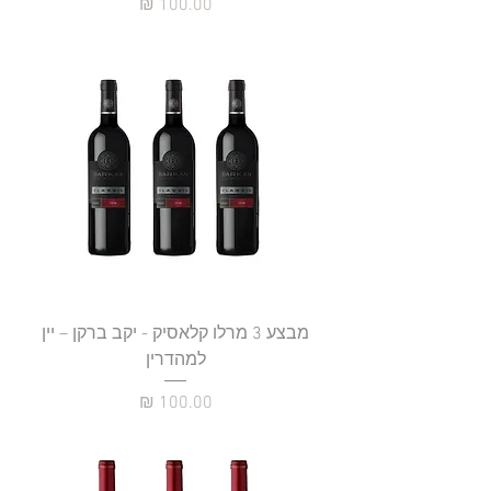
מחיר
מבצע 3 מרלו קלאסיק - יקב ברקן – יין
למהדרין
מחיר