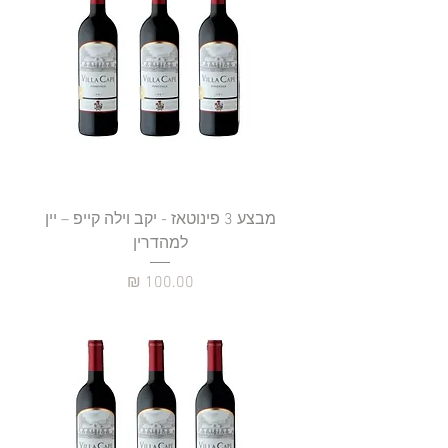
מבצע 3 פינוטאז - יקב וילה קייפ – יין
למהדרין
מחיר