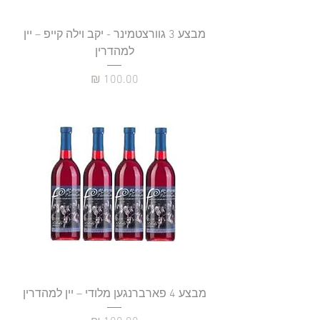
מבצע 3 גוורצטמינר - יקב וילה קייפ – יין
למהדרין
מחיר
מבצע 4 פארברנגען מלודי – יין למהדרין