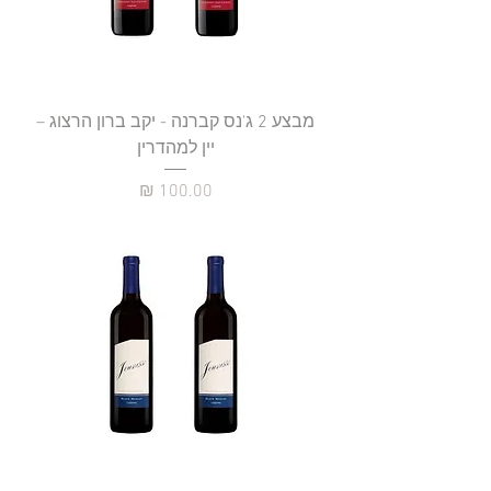
מבצע 2 ג'נס קברנה - יקב ברון הרצוג –
יין למהדרין
מחיר