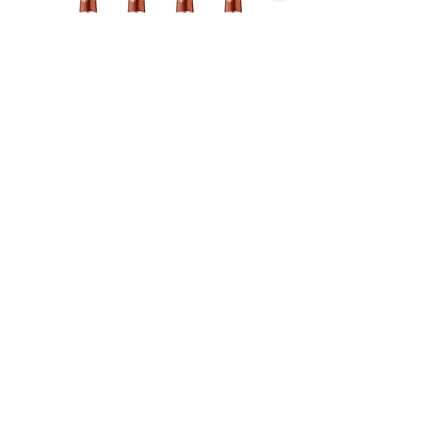
מבצע 4 בק' - מתוק לייט יקב קדם - עדה
חרדית – יין למהדרין
מחיר