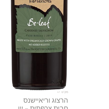
מק"ט: 41
הרצוג וריאיישנס
חבית צרפתית – יין