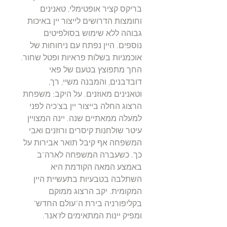
בריקס קציר אופטימלי, טאנינים
וחומצות הדרושים לייצור יין באיכות
גבוהה ללא שימוש בסולפיטים
נוספים. היין נפתח עם ניחוחות של
אוכמניות בשלות פראיות ופטל שחור.
החך מתפוצץ בטעם של פאי
דובדבנים, והמבנה משיי, רך,
וטאנינים מאוזנים. על היקב: משפחת
הרצוג החלה בייצור יין בצ'כיה לפני
למעלה ממאתיים שנה. יינה המצויין
עיטר שולחנות קיסרים ורוזנים ואבי
המשפחה אף קיבל תואר אבירות על
כך. כשעברה המשפחה לארה"ב
באמצע המאה הקודמת היא
השתלבה בטבעיות בתעשיית היין
המקומית. יקב הרצוג ממוקם
בקליפורניה בירת ה"עולם החדש"
ומפיק יינות המתאימים לז'אנר.