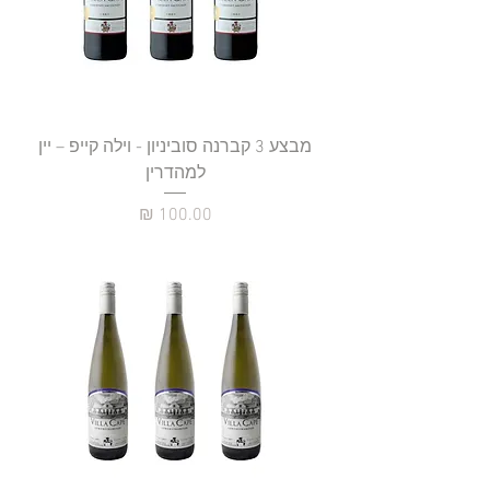
מבצע 3 קברנה סוביניון - וילה קייפ – יין
למהדרין
מחיר