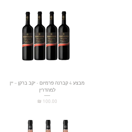
מבצע 4 קברנה פרמיום - יקב ברקן – יין
למהדרין
מחיר