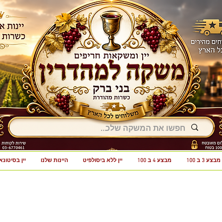
מבצע 3 ב 100
מבצע 4 ב 100
יין ללא ביסולפיט
היינות שלנו
יין בסיטונא