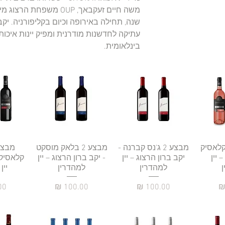
שנה, תחילה באירופה וכיום בקליפורניה. יקב
עתיקה לחדשנות מודרנית ומפיק יינות איכו
בינלאומית.
רה
וזה קלאסיק
תצוגה מהירה
מבצע 2 ג'נס קברנה -
תצוגה מהירה
מבצע 2 בלאק מוסקט
תצו
 יין
יקב ברון הרצוג – יין
- יקב ברון הרצוג – יין
קלאסיק 
למהדרין
למהדרין
יין
ר
מחיר
מחיר