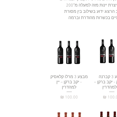
משה חיים זעקבאך, OUP משפחת הרצוג מייצרת יינות מזה למעלה מ־200
 הרצוג ידוע בשילוב בין מסורת
תיים בכשרות מהודרת וברמה
גה מהירה
מבצע 3 קברנה
תצוגה מהירה
מבצע 3 מרלו קלאסיק
- יקב ברקן –
- יקב ברקן – יין
 למהדרין
למהדרין
מחיר
מחיר