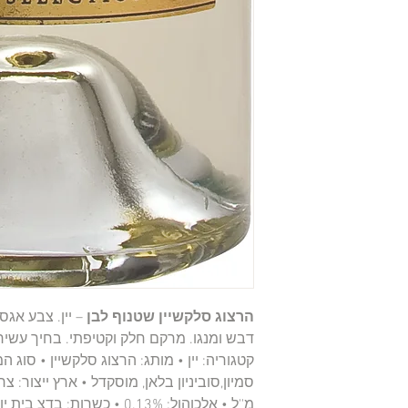
הרצוג סלקשיין שטנוף לבן
– יין. צבע אגס
דבש ומנגו. מרקם חלק וקטיפתי. בחיך עשיר ו
קטגוריה: יין • מותג: הרצוג סלקשיין • סוג ה
מ''ל • אלכוהול: 0.13% • כשר