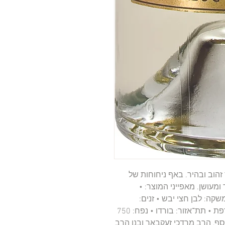
 זהוב ובהיר. באף ניחוחות של
מעושן. מאפייני המוצר: •
משקה: לבן חצי יבש • זנים:
סמיון,סוביניון בלאן, מוסקדל • ארץ ייצור: צרפת • תת־אזור: בורדו • נפח: 750
ות: בדצ בית יוסף, הרב מרדכי זעקבאך ובנו הרב