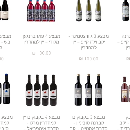
רה
3 קברנה
תצוגה מהירה
מבצע 3 גוורצטמינר -
תצוגה מהירה
מבצע 4 פארברנגען
תצו
 קייפ –
יקב וילה קייפ – יין
מלודי – יין למהדרין
יבש - י
ין
למהדרין
ל
מחיר
ר
מחיר
ע 4 בק'
רה
תצוגה מהירה
מבצע 3 בקבוקים
תצוגה מהירה
מבצע 4 בקבוקים יין
תצו
- יקב
קברנה סוביניון -
למהדרין מרלו -
למהד
דית –
סדרת אסטייט - יקב
סדרת אימפריאל -
סובינ