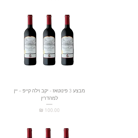
מבצע 3 פינוטאז - יקב וילה קייפ – יין
למהדרין
מחיר