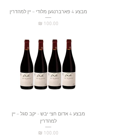
מבצע 4 פארברנגען מלודי – יין למהדרין
מחיר
מבצע 4 אדום חצי יבש - יקב סגל – יין
למהדרין
מחיר