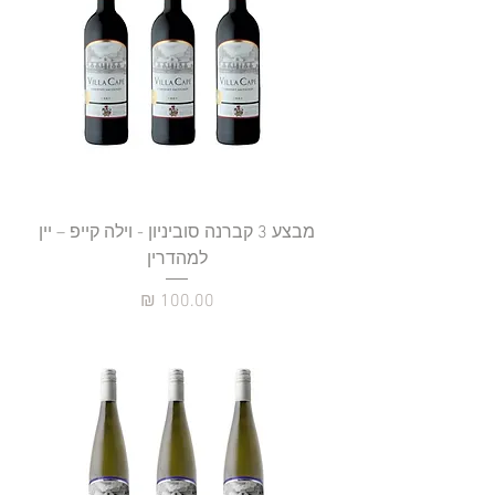
מבצע 3 קברנה סוביניון - וילה קייפ – יין
למהדרין
מחיר