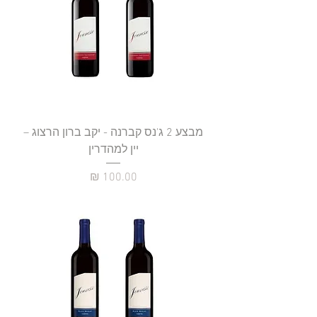
מבצע 2 ג'נס קברנה - יקב ברון הרצוג –
יין למהדרין
מחיר