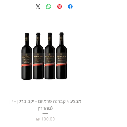
מבצע 4 קברנה פרמיום - יקב ברקן – יין
למהדרין
מחיר