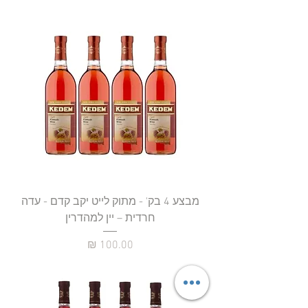
מבצע 4 בק' - מתוק לייט יקב קדם - עדה
חרדית – יין למהדרין
מחיר