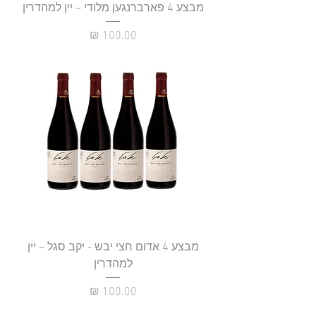
מבצע 4 פארברנגען מלודי – יין למהדרין
מחיר
מבצע 4 אדום חצי יבש - יקב סגל – יין
למהדרין
מחיר