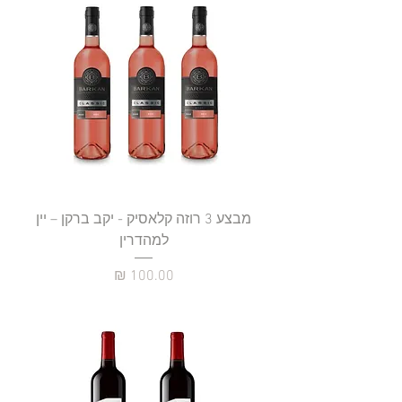
מבצע 3 רוזה קלאסיק - יקב ברקן – יין
למהדרין
מחיר