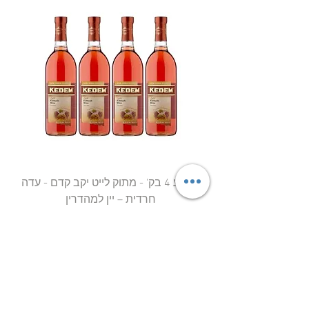
מבצע 4 בק' - מתוק לייט יקב קדם - עדה
חרדית – יין למהדרין
מחיר