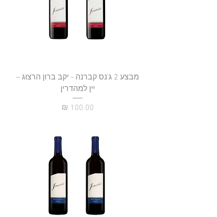
מבצע 2 ג'נס קברנה - יקב ברון הרצוג –
יין למהדרין
מחיר