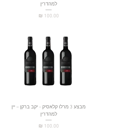
למהדרין
מחיר
מבצע 3 מרלו קלאסיק - יקב ברקן – יין
למהדרין
מחיר