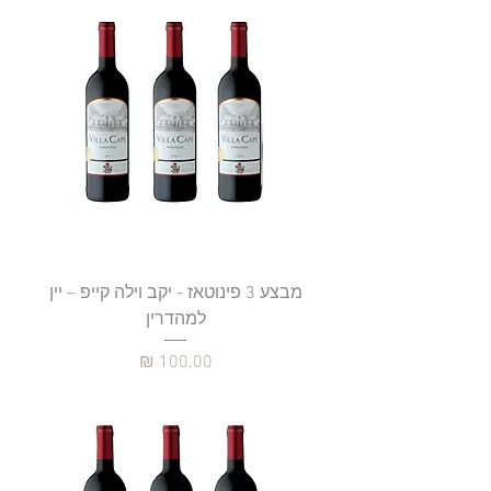
מבצע 3 פינוטאז - יקב וילה קייפ – יין
למהדרין
מחיר