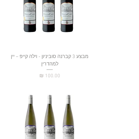
מבצע 3 קברנה סוביניון - וילה קייפ – יין
למהדרין
מחיר