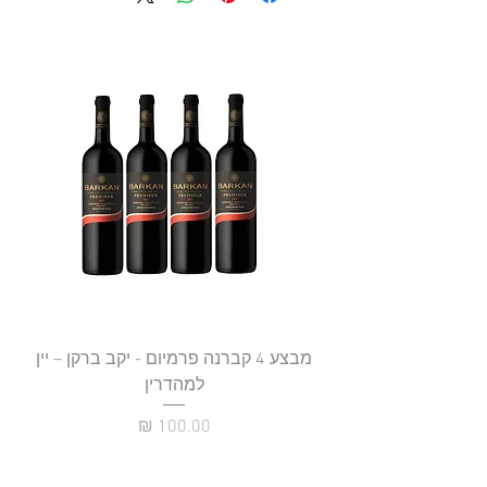
מבצע 4 קברנה פרמיום - יקב ברקן – יין
למהדרין
מחיר