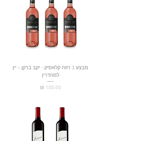
מבצע 3 רוזה קלאסיק - יקב ברקן – יין
למהדרין
מחיר