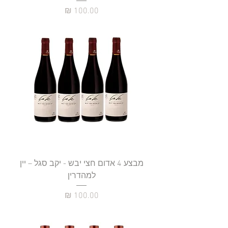
מחיר
מבצע 4 אדום חצי יבש - יקב סגל – יין
למהדרין
מחיר