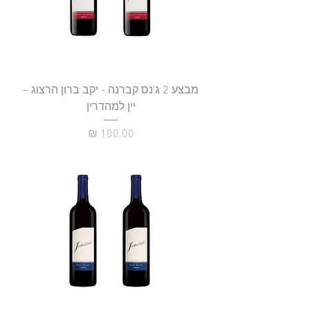
מבצע 2 ג'נס קברנה - יקב ברון הרצוג –
יין למהדרין
מחיר