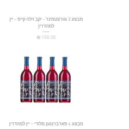
מבצע 3 גוורצטמינר - יקב וילה קייפ – יין
למהדרין
מחיר
מבצע 4 פארברנגען מלודי – יין למהדרין