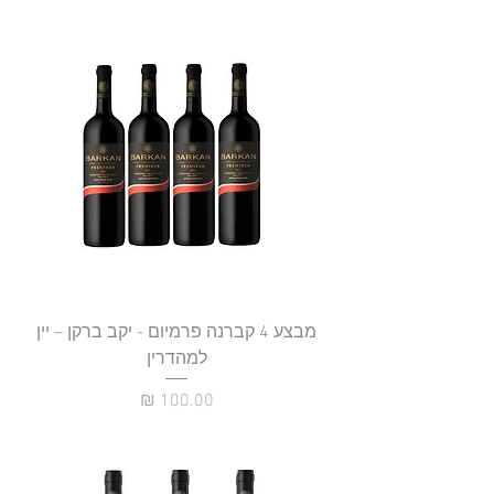
מבצע 4 קברנה פרמיום - יקב ברקן – יין
למהדרין
מחיר