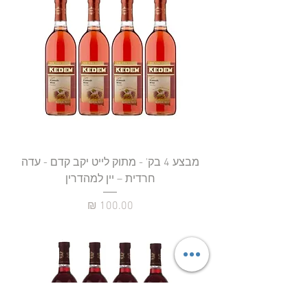
מבצע 4 בק' - מתוק לייט יקב קדם - עדה
חרדית – יין למהדרין
מחיר