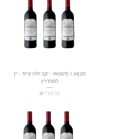
מבצע 3 פינוטאז - יקב וילה קייפ – יין
למהדרין
מחיר