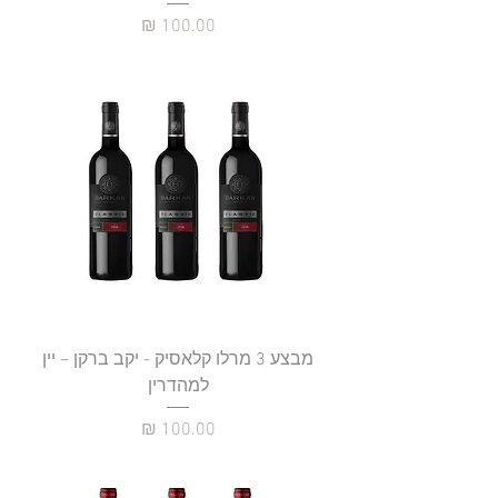
מחיר
מבצע 3 מרלו קלאסיק - יקב ברקן – יין
למהדרין
מחיר