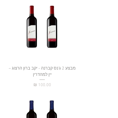
מבצע 2 ג'נס קברנה - יקב ברון הרצוג –
יין למהדרין
מחיר