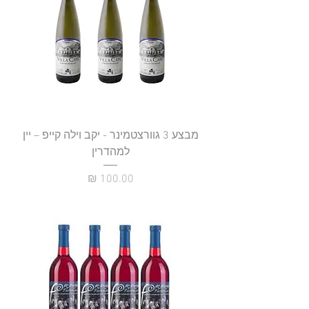
מבצע 3 גוורצטמינר - יקב וילה קייפ – יין
למהדרין
מחיר