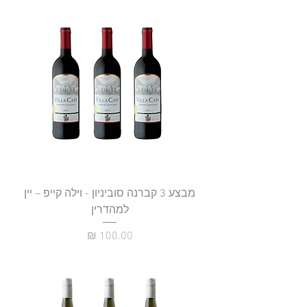
מבצע 3 קברנה סוביניון - וילה קייפ – יין
למהדרין
מחיר