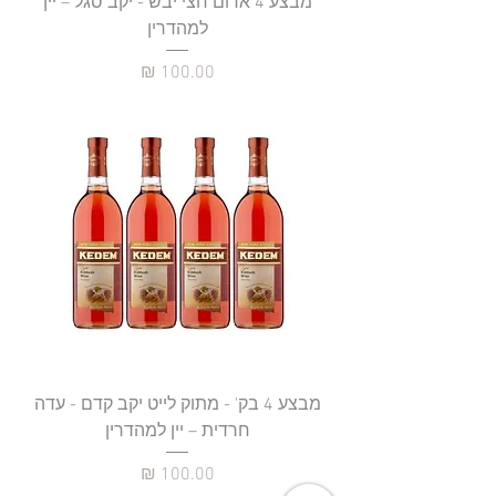
מבצע 4 אדום חצי יבש - יקב סגל – יין
למהדרין
מחיר
מבצע 4 בק' - מתוק לייט יקב קדם - עדה
חרדית – יין למהדרין
מחיר