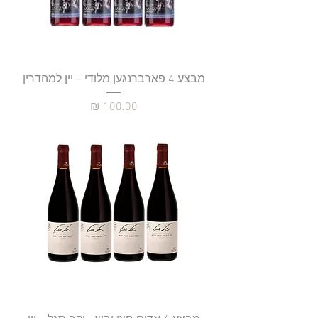
מבצע 4 פארברנגען מלודי – יין למהדרין
מחיר