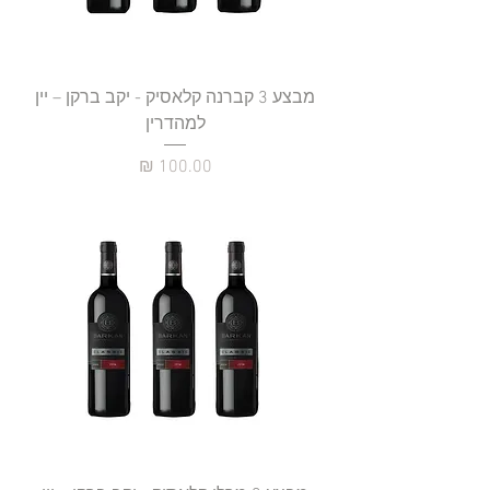
מבצע 3 קברנה קלאסיק - יקב ברקן – יין
למהדרין
מחיר