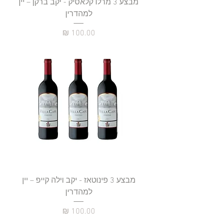
מבצע 3 מרלו קלאסיק - יקב ברקן – יין
למהדרין
מחיר
מבצע 3 פינוטאז - יקב וילה קייפ – יין
למהדרין
מחיר