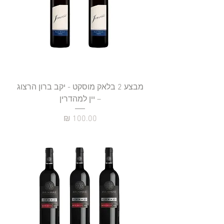
מבצע 2 בלאק מוסקט - יקב ברון הרצוג
– יין למהדרין
מחיר