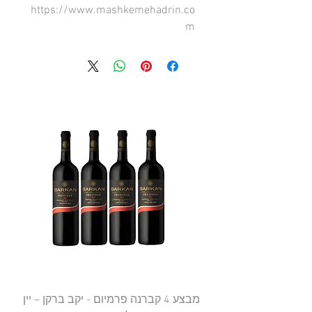
https://www.mashkemehadrin.co
m
מבצע 4 קברנה פרמיום - יקב ברקן – יין