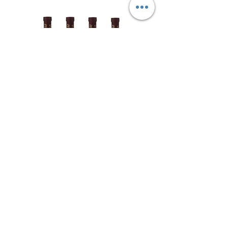
מבצע 4 בק' קרים אדום - יקב קדם -
עדה חרדית – יין למהדרין
מחיר