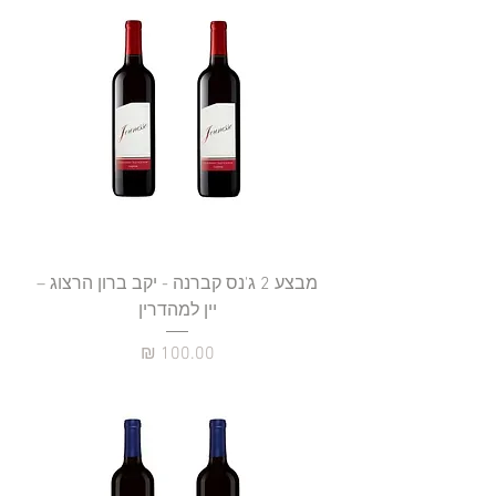
מבצע 2 ג'נס קברנה - יקב ברון הרצוג –
יין למהדרין
מחיר