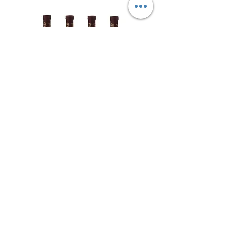
מבצע 4 בק' קרים אדום - יקב קדם -
עדה חרדית – יין למהדרין
מחיר