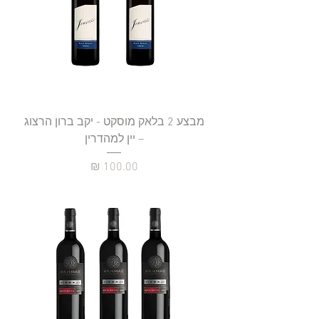
מבצע 2 בלאק מוסקט - יקב ברון הרצוג
– יין למהדרין
מחיר