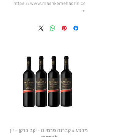
https://www.mashkemehadrin.co
m
מבצע 4 קברנה פרמיום - יקב ברקן – יין