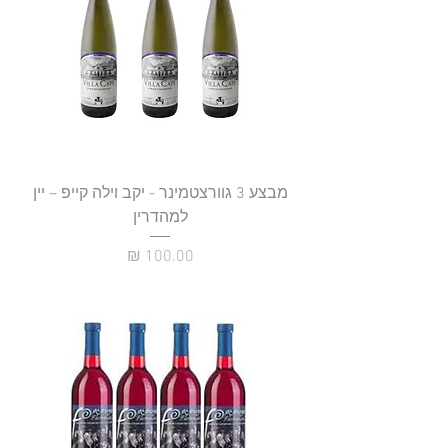
מבצע 3 גוורצטמינר - יקב וילה קייפ – יין
למהדרין
מחיר