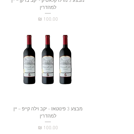
מבצע 3 מרלו קלאסיק - יקב ברקן – יין
למהדרין
מחיר
מבצע 3 פינוטאז - יקב וילה קייפ – יין
למהדרין
מחיר