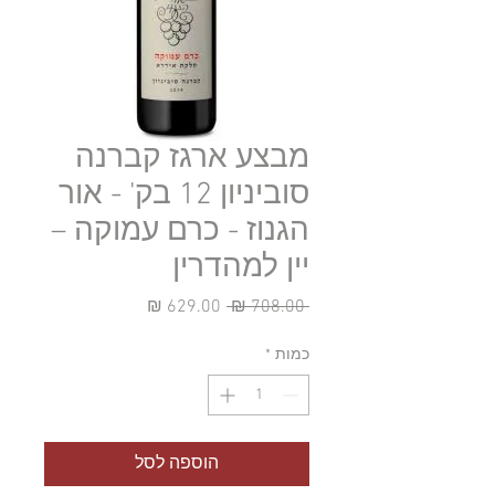
מבצע ארגז קברנה
סוביניון 12 בק' - אור
הגנוז - כרם עמוקה –
יין למהדרין
מחיר
מחיר
 ‏708.00 ‏₪ 
רגיל
מבצע
כמות
*
הוספה לסל