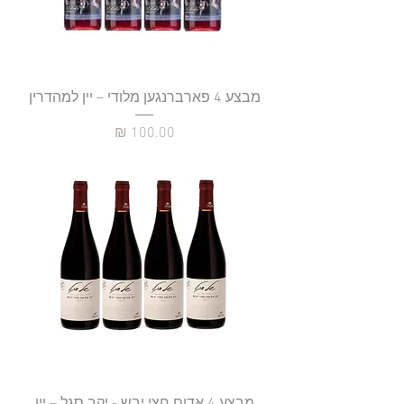
מבצע 4 פארברנגען מלודי – יין למהדרין
מחיר