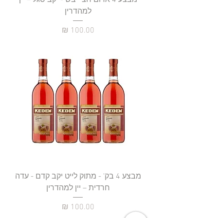
מבצע 4 אדום חצי יבש - יקב סגל – יין
למהדרין
מחיר
מבצע 4 בק' - מתוק לייט יקב קדם - עדה
חרדית – יין למהדרין
מחיר