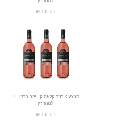
למהדרין
מחיר
מבצע 3 רוזה קלאסיק - יקב ברקן – יין
למהדרין
מחיר