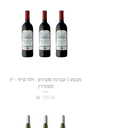
מבצע 3 קברנה סוביניון - וילה קייפ – יין
למהדרין
מחיר