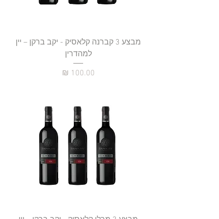
מבצע 3 קברנה קלאסיק - יקב ברקן – יין
למהדרין
מחיר