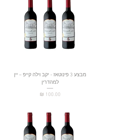
מבצע 3 פינוטאז - יקב וילה קייפ – יין
למהדרין
מחיר