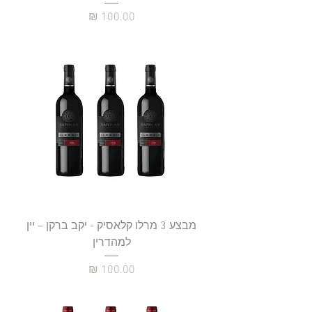
מחיר
מבצע 3 מרלו קלאסיק - יקב ברקן – יין
למהדרין
מחיר