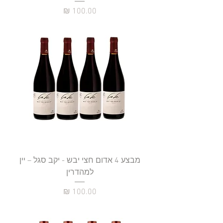
מחיר
מבצע 4 אדום חצי יבש - יקב סגל – יין
למהדרין
מחיר