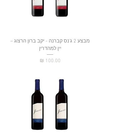
מבצע 2 ג'נס קברנה - יקב ברון הרצוג –
יין למהדרין
מחיר