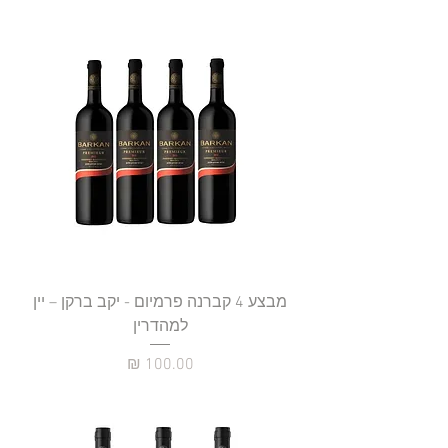
מבצע 4 קברנה פרמיום - יקב ברקן – יין
למהדרין
מחיר