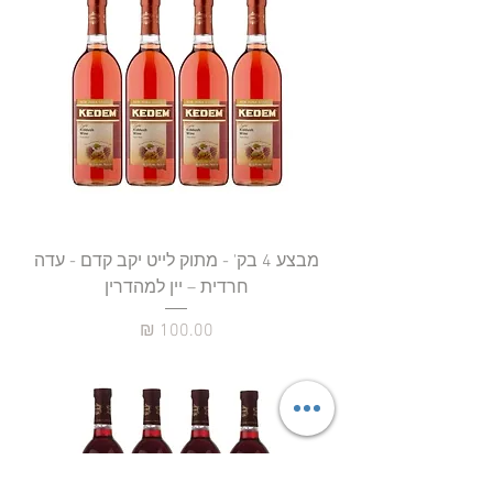
מבצע 4 בק' - מתוק לייט יקב קדם - עדה
חרדית – יין למהדרין
מחיר