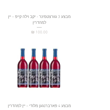
מבצע 3 גוורצטמינר - יקב וילה קייפ – יין
למהדרין
מחיר
מבצע 4 פארברנגען מלודי – יין למהדרין