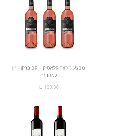
מבצע 3 רוזה קלאסיק - יקב ברקן – יין
למהדרין
מחיר