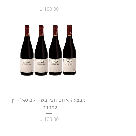
מחיר
מבצע 4 אדום חצי יבש - יקב סגל – יין
למהדרין
מחיר