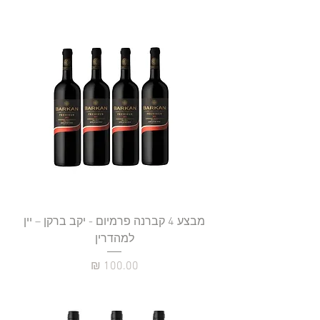
מבצע 4 קברנה פרמיום - יקב ברקן – יין
למהדרין
מחיר