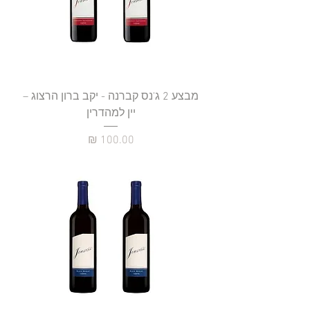
מבצע 2 ג'נס קברנה - יקב ברון הרצוג –
יין למהדרין
מחיר