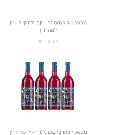
מבצע 3 גוורצטמינר - יקב וילה קייפ – יין
למהדרין
מחיר
מבצע 4 פארברנגען מלודי – יין למהדרין