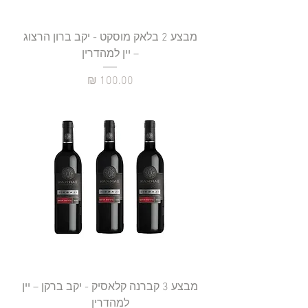
מבצע 2 בלאק מוסקט - יקב ברון הרצוג
– יין למהדרין
מחיר
מבצע 3 קברנה קלאסיק - יקב ברקן – יין
למהדרין