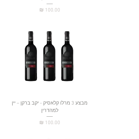
מחיר
מבצע 3 מרלו קלאסיק - יקב ברקן – יין
למהדרין
מחיר