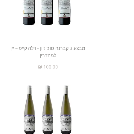
מבצע 3 קברנה סוביניון - וילה קייפ – יין
למהדרין
מחיר