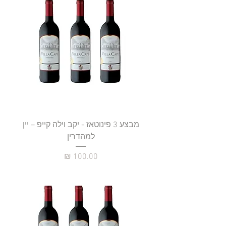
מבצע 3 פינוטאז - יקב וילה קייפ – יין
למהדרין
מחיר