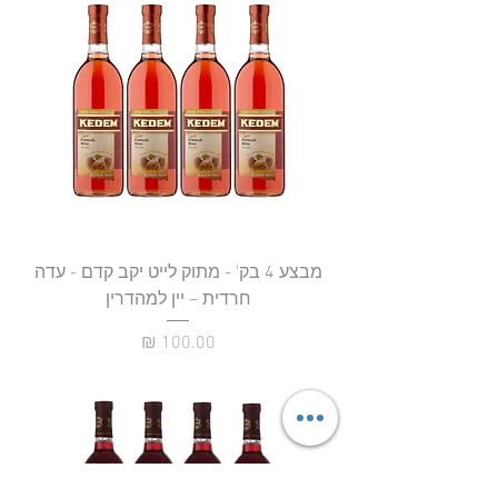
מבצע 4 בק' - מתוק לייט יקב קדם - עדה
חרדית – יין למהדרין
מחיר