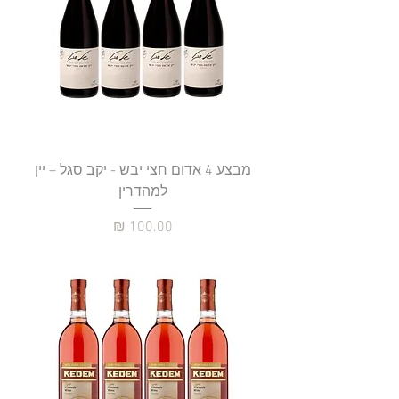
מבצע 4 אדום חצי יבש - יקב סגל – יין
למהדרין
מחיר