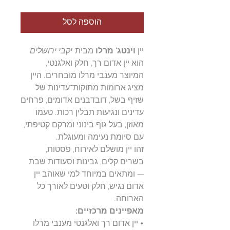
הוספה לסל
יין
וינטג' מרלו
מבית
יקבי ירושלים
הוא יין אדום רך, חלק ואלגנטי,
המיוצר מענבי מרלו מובחרים. היין
מציג ארומות מתוקות־עדינות של
שזיף בשל, דובדבנים אדומים, פרחים
עדינים ונגיעות תבלין רכות. טעמו
מאוזן, בעל גוף בינוני ומרקם קטיפתי,
עם סיומת נעימה ומעוגלת.
זהו יין מושלם לאירוח, פסטות,
בשרים קלים, גבינות וסעודות שבת
— ומתאים במיוחד למי שאוהב יין
אדום נגיש, חלק וטעים לאורך כל
הארוחה.
מאפיינים מרכזיים:
• יין אדום רך ואלגנטי מענבי מרלו