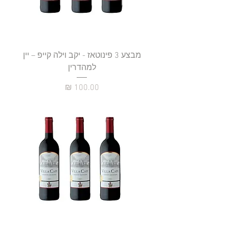
מבצע 3 פינוטאז - יקב וילה קייפ – יין
למהדרין
מחיר