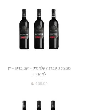
מבצע 3 קברנה קלאסיק - יקב ברקן – יין
למהדרין
מחיר