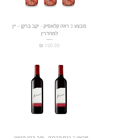
מבצע 3 רוזה קלאסיק - יקב ברקן – יין
למהדרין
מחיר