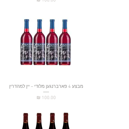
מחיר
מבצע 4 פארברנגען מלודי – יין למהדרין
מחיר