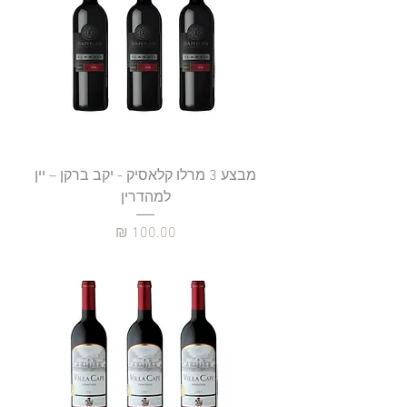
מבצע 3 מרלו קלאסיק - יקב ברקן – יין
למהדרין
מחיר