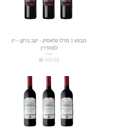
מבצע 3 מרלו קלאסיק - יקב ברקן – יין
למהדרין
מחיר