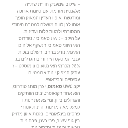
– שילוב שמעניק חוויית שתייה
אלגנטית וזורמת, עם סיומת ארוכה
ומודגשת. אופיו העדין והמאוזן הופך
אותו לבן לוויה מושלם למטבח היהודי
המסורתי ולמנות קלות ועדינות.
על היקב – UWC סאמוס / טודרוס
האי היווני סאמוס, הנשקף אל הים
האיגאי, נודע ברחבי העולם בזכות
ענבי המוסקט הייחודיים הגדלים בו.
98% מכרמי האי נטועים זן מוסקט – זן
עתיק המפיק יינות ארומטיים,
עסיסיים ורבי־אופי.
יקב
UWC סאמוס
, יצרן מותג טודרוס,
הוא אחד הקואופרטיבים הוותיקים
והגדולים ביוון, ומייצא את יינותיו
למעל מאה מדינות. היינות עטורי
פרסים בינלאומיים, בזכות איזון מדויק
בין גוף עשיר, פרי רענן, פרחוניות
טבעית ורעננות ים־תיכונית.