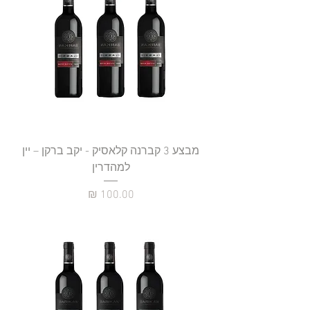
מבצע 3 קברנה קלאסיק - יקב ברקן – יין
למהדרין
מחיר