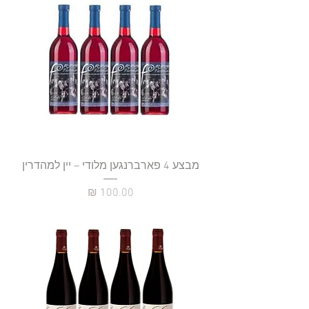
מבצע 4 פארברנגען מלודי – יין למהדרין
מחיר