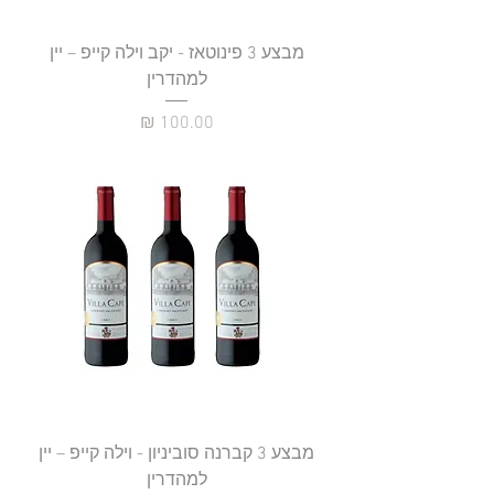
מבצע 3 פינוטאז - יקב וילה קייפ – יין
למהדרין
מחיר
מבצע 3 קברנה סוביניון - וילה קייפ – יין
למהדרין