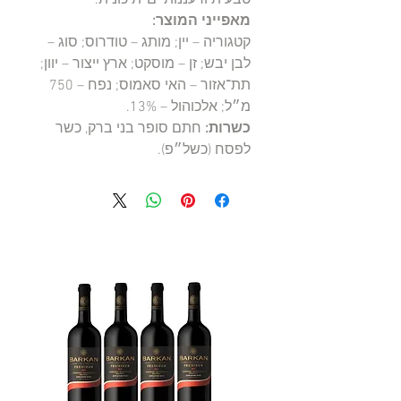
מאפייני המוצר:
קטגוריה – יין; מותג – טודרוס; סוג –
לבן יבש; זן – מוסקט; ארץ ייצור – יוון;
תת־אזור – האי סאמוס; נפח – 750
מ״ל; אלכוהול – 13%.
כשרות:
חתם סופר בני ברק, כשר
לפסח (כשל״פ).