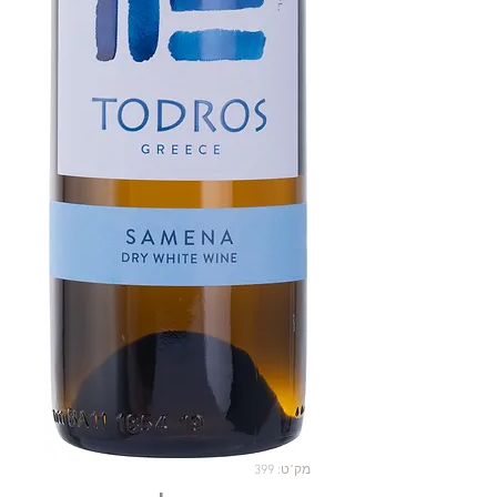
מק"ט: 399