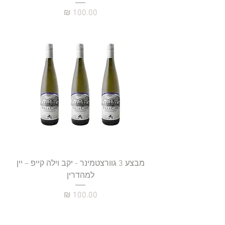
מחיר
מבצע 3 גוורצטמינר - יקב וילה קייפ – יין
למהדרין
מחיר