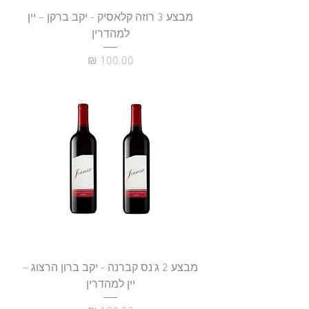
מבצע 3 רוזה קלאסיק - יקב ברקן – יין
למהדרין
מחיר
מבצע 2 ג'נס קברנה - יקב ברון הרצוג –
יין למהדרין