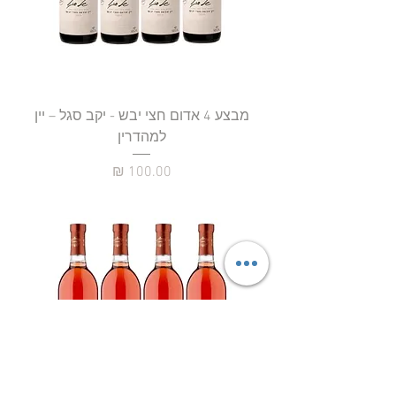
מבצע 4 אדום חצי יבש - יקב סגל – יין
למהדרין
מחיר