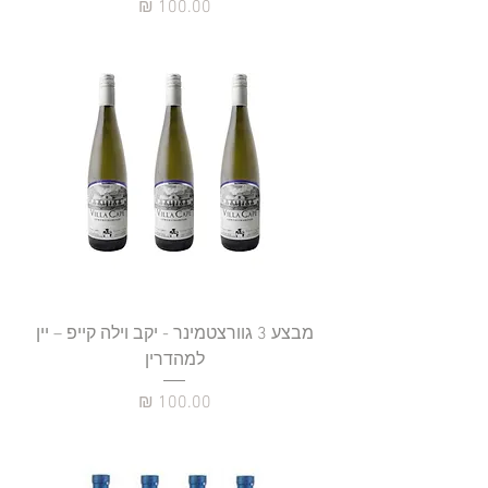
מחיר
מבצע 3 גוורצטמינר - יקב וילה קייפ – יין
למהדרין
מחיר