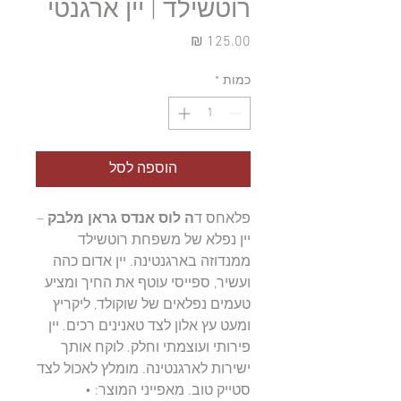
רוטשילד | יין ארגנטי
מחיר
כמות
*
הוספה לסל
פלאחס ד
ה לוס אנדס גראן מלבק
–
יין נפלא של משפחת רוטשילד
ממנדוזה בארגנטינה. יין אדום כהה
ועשיר, ספייסי עוטף את החיך ומציע
טעמים נפלאים של שוקולד, ליקריץ
ומעט עץ אלון לצד טאנינים רכים. יין
פירותי ועוצמתי וחלק. לוקח אותך
ישירות לארגנטינה. מומלץ לאכול לצד
סטייק טוב. מאפייני המוצר: •