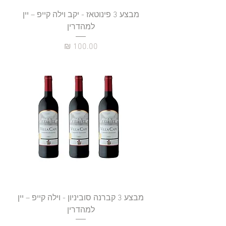
מבצע 3 פינוטאז - יקב וילה קייפ – יין
למהדרין
מחיר
מבצע 3 קברנה סוביניון - וילה קייפ – יין
למהדרין