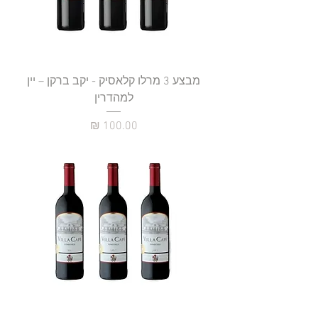
מבצע 3 מרלו קלאסיק - יקב ברקן – יין
למהדרין
מחיר