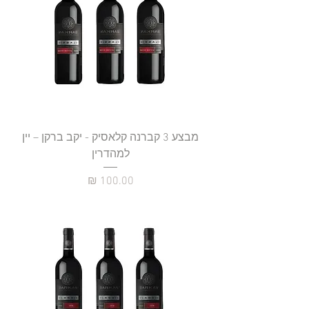
מבצע 3 קברנה קלאסיק - יקב ברקן – יין
למהדרין
מחיר