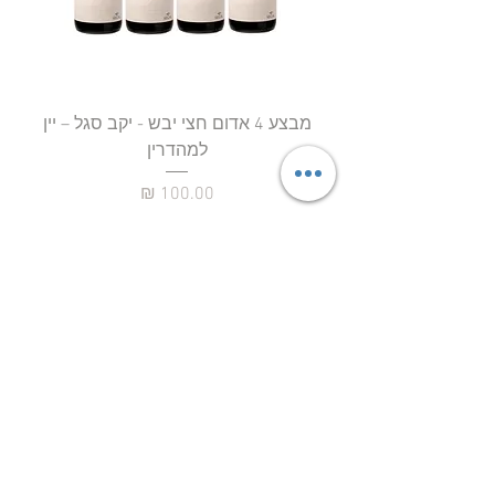
מבצע 4 אדום חצי יבש - יקב סגל – יין
למהדרין
מחיר