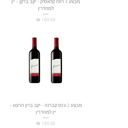
מבצע 3 רוזה קלאסיק - יקב ברקן – יין
למהדרין
מחיר
מבצע 2 ג'נס קברנה - יקב ברון הרצוג –
יין למהדרין
מחיר