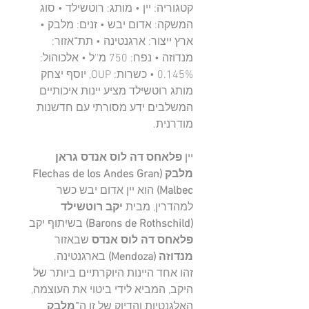
קטגוריה: יין • מותג: רוטשילד • סוג
המשקה: אדום יבש • זנים: מלבק •
ארץ ייצור: ארגנטינה • תת־אזור:
מנדוזה • נפח: 750 מ''ל • אלכוהול:
0.145% • כשרות: OUP, יוסף יצחק
מותג רוטשילד מציע יינות איכותיים
המשלבים ידע מסורתי עם חדשנות
מודרנית.
יין
פלאחס דה לוס אנדס גראן
מלבק (Flechas de los Andes Gran
Malbec)
הוא יין אדום יבש כשר
למהדרין, מבית
יקב רוטשילד
(Barons de Rothschild)
בשיתוף יקב
פלאחס דה לוס אנדס
שבאזור
מנדוזה (Mendoza)
בארגנטינה.
זהו אחד היינות היוקרתיים ביותר של
היקב, המביא לידי ביטוי את העוצמה,
האלגנטיות והדיוק של זן ה־
מלבק