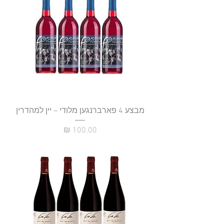
מבצע 4 פארברנגען מלודי – יין למהדרין
מחיר