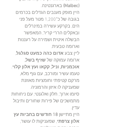
(Malbec)
בארגנטינה.
היין מופק מענבים הגדלים בכרמים
בגובה של כ־1,200 מטר מעל פני
הים, בקרקע עשירה במינרלים
ובאקלים הררי קריר, המאפשר
הבשלה איטית ושמירה על רעננות
וארומה טבעית.
ליין צבע
אדום כהה כמעט סגלגל
,
ארומה עמוקה של
שזיף בשל,
אוכמניות, וניל, קקאו ועץ אלון קלוי
.
טעמו עשיר ומורכב, עם גוף מלא,
מרקם קטיפתי וחומציות מאוזנת
שמעניקה לו איזון והרמוניה.
סיומו ארוך, חלק ואלגנטי, עם ניחוחות
מתמשכים של פירות שחורים ותיבול
עדין.
היין מתיישן
18 חודשים בחביות עץ
אלון צרפתי
, שמעניקות לו עושר,