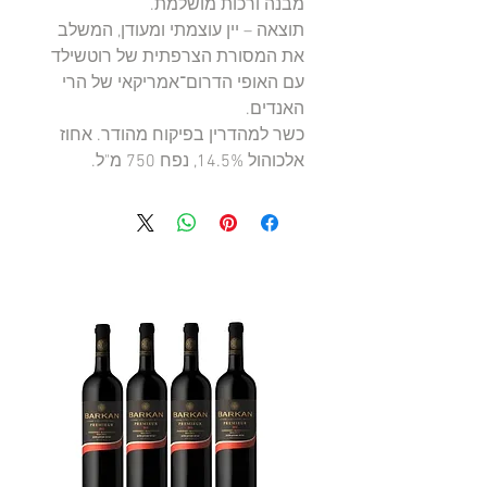
מבנה ורכות מושלמת.
תוצאה – יין עוצמתי ומעודן, המשלב
את המסורת הצרפתית של רוטשילד
עם האופי הדרום־אמריקאי של הרי
האנדים.
כשר למהדרין בפיקוח מהודר. אחוז
אלכוהול ‎14.5%‎, נפח ‎750 מ"ל‎.