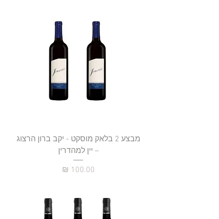
מבצע 2 בלאק מוסקט - יקב ברון הרצוג
– יין למהדרין
מחיר