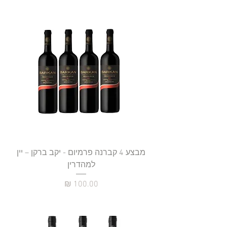
מבצע 4 קברנה פרמיום - יקב ברקן – יין
למהדרין
מחיר