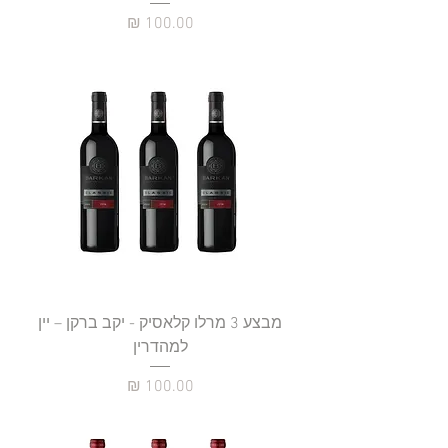
מחיר
מבצע 3 מרלו קלאסיק - יקב ברקן – יין
למהדרין
מחיר