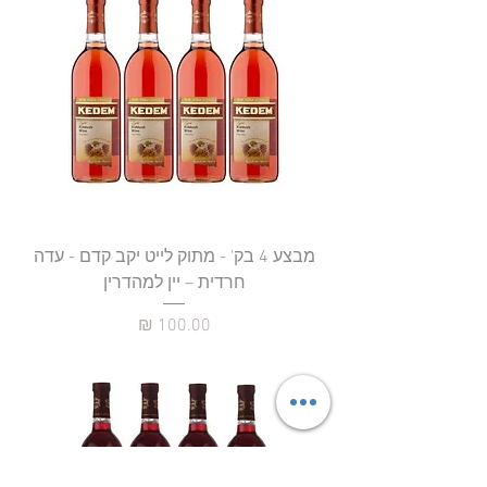
מבצע 4 בק' - מתוק לייט יקב קדם - עדה
חרדית – יין למהדרין
מחיר