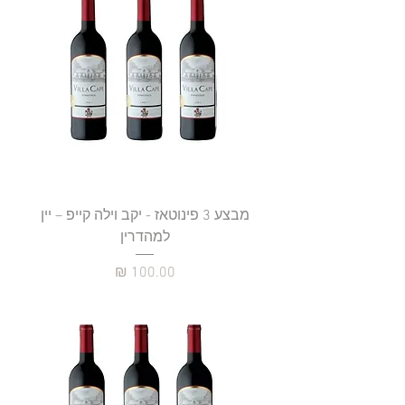
מבצע 3 פינוטאז - יקב וילה קייפ – יין
למהדרין
מחיר