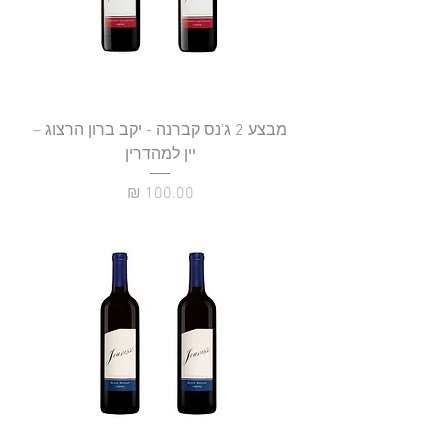
מבצע 2 ג'נס קברנה - יקב ברון הרצוג –
יין למהדרין
מחיר