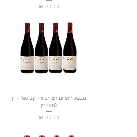
מחיר
מבצע 4 אדום חצי יבש - יקב סגל – יין
למהדרין
מחיר