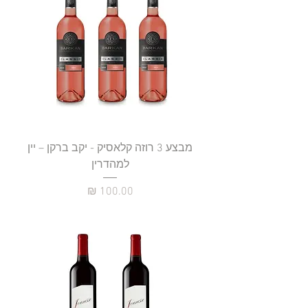
מבצע 3 רוזה קלאסיק - יקב ברקן – יין
למהדרין
מחיר