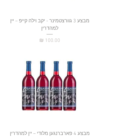
מבצע 3 גוורצטמינר - יקב וילה קייפ – יין
למהדרין
מחיר
מבצע 4 פארברנגען מלודי – יין למהדרין