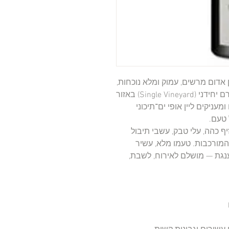
ן אדום מרשים, עמוק ומלא נוכחות,
המופק מענבי קריניאן מובחרים הגדלים בכרם יחידני (Single Vineyard) באזור
ניקים ליין אופי ים־תיכוני
 טעם.
יף כהה, עלי טבק, עשבי תיבול
 המורכבות. טעמו מלא, עשיר
ענגת — מושלם לאירוח, לשבת,