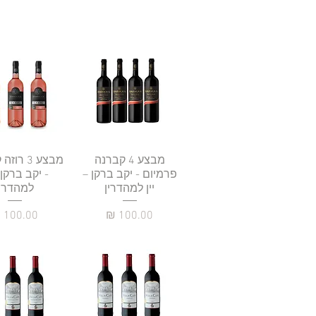
תצוגה מהירה
מבצע 4 קברנה
תצוגה מהי
מבצע 3 ר
פרמיום - יקב ברקן –
- יקב ברקן –
יין למהדרין
למהדרין
מחיר
מחיר