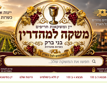
מבצע 3 ב 100
מבצע 4 ב 100
יין ללא ביסולפיט
היינות שלנו
יין בסיטונא