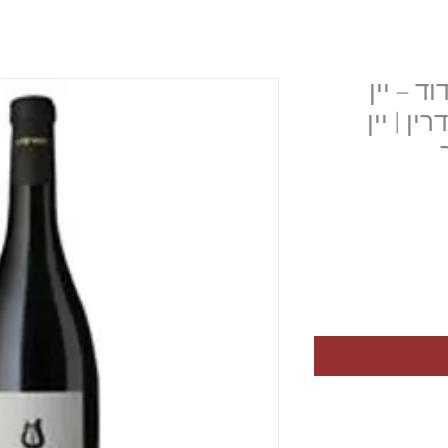
ד – יין
ן | יין