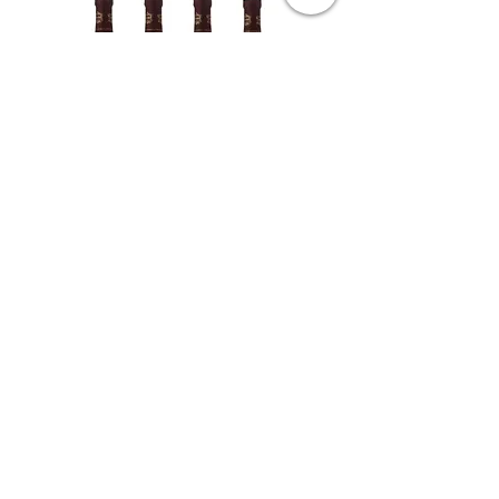
מבצע 4 בק' קרים אדום - יקב קדם -
עדה חרדית – יין למהדרין
מחיר