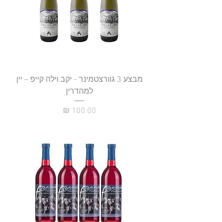
מבצע 3 גוורצטמינר - יקב וילה קייפ – יין
למהדרין
מחיר