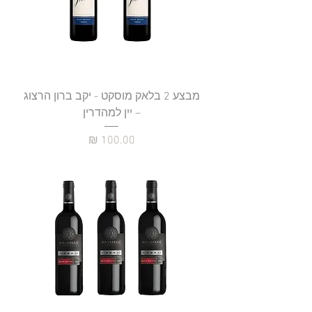
מבצע 2 בלאק מוסקט - יקב ברון הרצוג
– יין למהדרין
מחיר