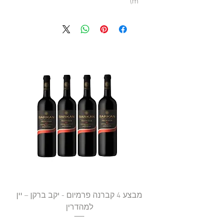
m)
מבצע 4 קברנה פרמיום - יקב ברקן – יין
למהדרין