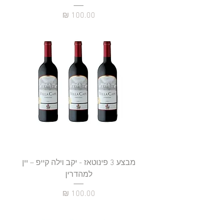
מחיר
מבצע 3 פינוטאז - יקב וילה קייפ – יין
למהדרין
מחיר