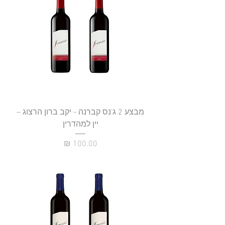
מבצע 2 ג'נס קברנה - יקב ברון הרצוג –
יין למהדרין
מחיר