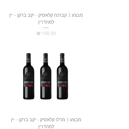
מבצע 3 קברנה קלאסיק - יקב ברקן – יין
למהדרין
מחיר
מבצע 3 מרלו קלאסיק - יקב ברקן – יין
למהדרין