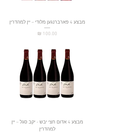
מבצע 4 פארברנגען מלודי – יין למהדרין
מחיר
מבצע 4 אדום חצי יבש - יקב סגל – יין
למהדרין