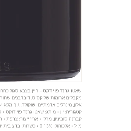
שאט
ו גרנד פוי דקס
– היין בצבע סגול כהה
מקבלים ארומות של קסיס, דובדבנים שחורים,
אלון, מינרלים אדמתיים ושוקולד. גוף מלא וע
קטגוריה: יין • מותג: שאטו גרנד פוי דוקס • 
מ''ל • אלכוהול: 0.13% • כשר