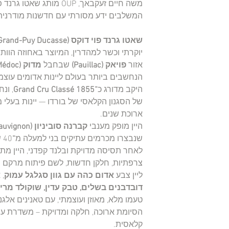
משה חיים זעקבאך, OUP מותג 
המשלבים ידע מסורתי עם חדשנות מודרנית
שאטו גרנד פוי דוקס (Château Grand-Puy Ducasse)
יוקרתי וכשר למהדרין, המיוצר באחוזה הוות
אזור
פויאק (Pauillac)
שבחבל
מדוק (Médoc)
הנחשבים ביותר בעולם ליינות אדומים עוצמת
היקב מדורג כ־
Grand Cru Classé 1855
, ונ
של הסגנון הקלאסי של בורדו — יינות בעלי מ
ארוכת שנים.
היין מופק מענבי
קברנה סוביניון (Cabernet Sauvignon)
שנבצרו מכרמים עתיקים בני למעלה מ־40 שנה.
צרפתיות, חלקן חדשות, לשם פיתוח מרקם ר
ליין צבע
אדום כהה עם גוון סגלגל עמוק
,
דובדבנים בשלים, טבק עדין, שוקולד מריר
טעמו מלא, מאוזן ועוצמתי, עם טאנינים אלגנט
הסיומת ארוכה, חלקה ומדויקת – משדרת ע
קלאסית.