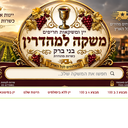
מבצע 3 ב 100
מבצע 4 ב 100
יין ללא ביסולפיט
היינות שלנו
יין בסיטונא