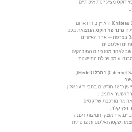
שאטו גרנד פוי דוקס מציע יינות איכותיים
.
הוא יין בורדו אדום
יקה
גרנד פוי דוקס
, הנמצאת בלב
בצרפת — אחד האזורים
יים ואלגנטיים.
חשב לאחד מהנציגים המובהקים
בנה, עומק ויכולת התיישנות
ו־
מרלו (Merlot)
,
לאחר תסיסה מדויקת ובלנד קפדני, היין מתיישן כ־18 חודשים בחביות עץ אלון
ך ועושר ארומטי.
 ארומה מורכבת של
קסיס,
 ועץ קלוי
.
יים, גוף מוצק וחמיצות רעננה.
וצמה שקטה ואלגנטיות צרפתית