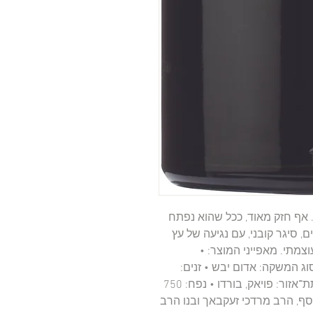
. אף חזק מאוד, ככל שהוא נפתח
 סיגר קובני, עם נגיעה של עץ
וצמתי. מאפייני המוצר: •
סוג המשקה: אדום יבש • זנים:
קברנה סוביניון, מרלו • ארץ ייצור: צרפת • תת־אזור: פויאק, בורדו • נפח: 750
ות: בדצ בית יוסף, הרב מרדכי זעקבאך ובנו הרב