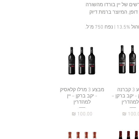
שים של יין בורדו מהשורה
 דופן, המיוצר ברמת דיוק
 מ"ל‎.
גה מהירה
מבצע 3 קברנה
תצוגה מהירה
מבצע 3 מרלו קלאסיק
- יקב ברקן –
- יקב ברקן – יין
 למהדרין
למהדרין
יר
מחיר