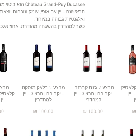
Château Grand-Puy Ducasse
הוא ביטוי מר
הראשונה – יין עם אופי, עומק ונוכחות יוצאת
ואלגנטיות גבוהה במיוחד.
כשר למהדרין בהשגחה מהודרת. אחוז אלכוהול ‎13.5%‎ | נפח ‎750
רה
וזה קלאסיק
תצוגה מהירה
מבצע 2 ג'נס קברנה -
תצוגה מהירה
מבצע 2 בלאק מוסקט
תצו
 יין
יקב ברון הרצוג – יין
- יקב ברון הרצוג – יין
קלאסיק 
למהדרין
למהדרין
יין
מחיר
מחיר
מח