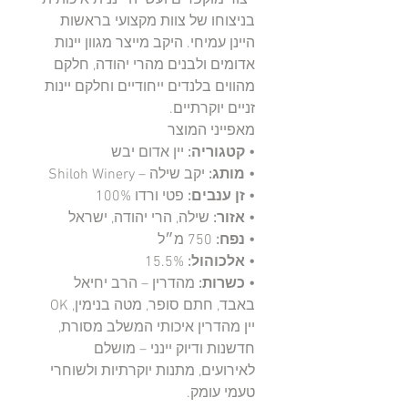
בניצוחו של צוות מקצועי בראשות
היינן עמיחי. היקב מייצר מגוון יינות
אדומים ולבנים מהרי יהודה, חלקם
מהווים בלנדים ייחודיים וחלקם יינות
זניים יוקרתיים.
מאפייני המוצר
• קטגוריה:
יין אדום יבש
• מותג:
יקב שילה – Shiloh Winery
• זן ענבים:
פטי ורדו 100%
• אזור:
שילה, הרי יהודה, ישראל
• נפח:
750 מ״ל
• אלכוהול:
15.5%
• כשרות:
מהדרין – הרב יחיאל
באבד, חתם סופר, מטה בנימין, OK
יין מהדרין איכותי המשלב מסורת,
חדשנות ודיוק יינני – מושלם
לאירועים, מתנות יוקרתיות ולשוחרי
טעמי עומק.