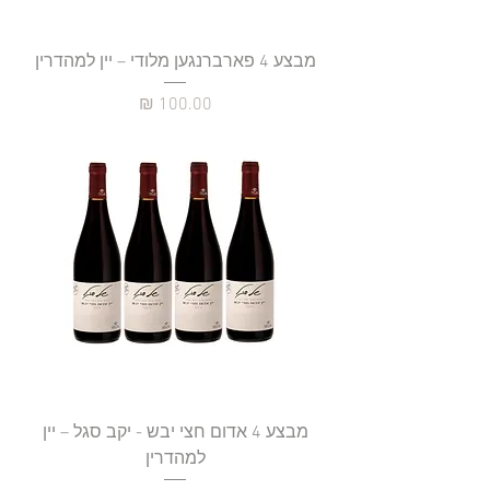
מבצע 4 פארברנגען מלודי – יין למהדרין
מחיר
מבצע 4 אדום חצי יבש - יקב סגל – יין
למהדרין