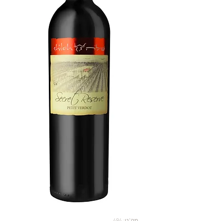
מק"ט: 494