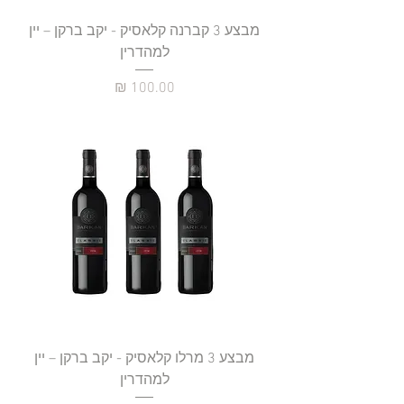
מבצע 3 קברנה קלאסיק - יקב ברקן – יין
למהדרין
מחיר
מבצע 3 מרלו קלאסיק - יקב ברקן – יין
למהדרין