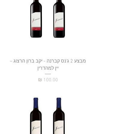
מבצע 2 ג'נס קברנה - יקב ברון הרצוג –
יין למהדרין
מחיר