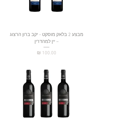
מבצע 2 בלאק מוסקט - יקב ברון הרצוג
– יין למהדרין
מחיר