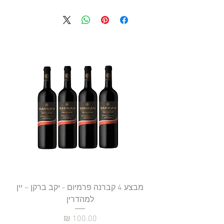
מבצע 4 קברנה פרמיום - יקב ברקן – יין
למהדרין
מחיר