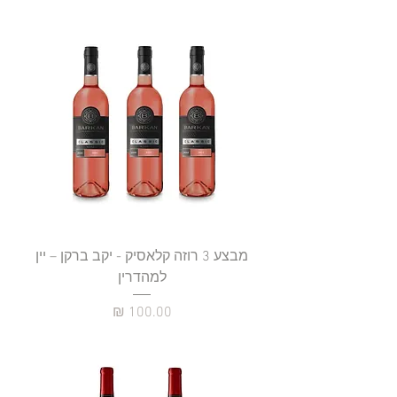
מבצע 3 רוזה קלאסיק - יקב ברקן – יין
למהדרין
מחיר