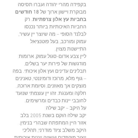
בקפידה מהרי יהודה ועברו תסיסה
מבוקרת ויישון ארוך של
18 חודשים
בחביות עץ אלון צרפתיות
. רק
החביות האיכותיות ביותר נכנסו
לבלנד הסופי – מה שיוצר יין עשיר,
עמוק ומורכב, בעל פוטנציאל
התיישנות מצוין.
ליין צבע אדום-סגול עמוק, ארומות
מודגשות של פירות יער בשלים,
תבלינים עדינים ועץ אלון איכותי. בפה
– גוף מלא, מרוכז ודומיננטי, טאנינים
מוצקים אך מאוזנים, וסיומת ארוכה,
חלקה ומענגת. זהו יין עוצמתי שנועד
לחובבי יינות כבדים ומרשימים.
על היקב – יקב שילה
יקב שילה הוקם בשנת 2005 בלב
אזור היין המתפתח שבהרי בנימין.
היקב משלב ציוד מודרני, תהליכי
ייצור מוקפדים ועשייה ייננית איכותית