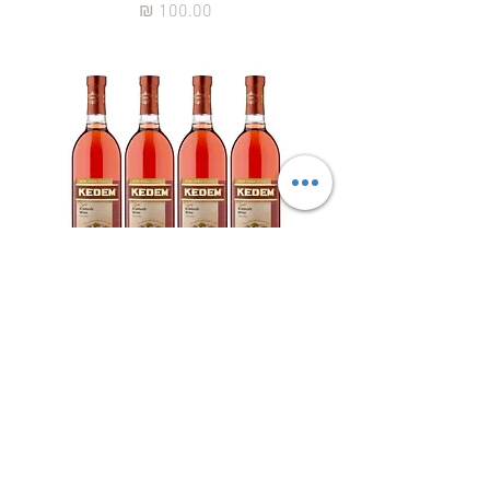
מחיר
מבצע 4 בק' - מתוק לייט יקב קדם - עדה
חרדית – יין למהדרין
מחיר