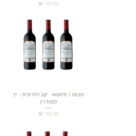
מחיר
מבצע 3 פינוטאז - יקב וילה קייפ – יין
למהדרין
מחיר