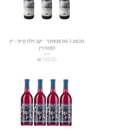
מבצע 3 גוורצטמינר - יקב וילה קייפ – יין
למהדרין
מחיר