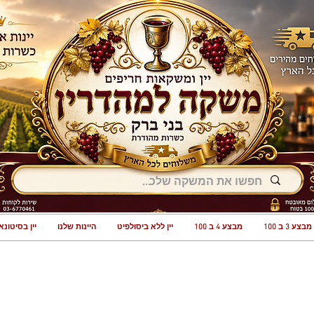
מבצע 3 ב 100
מבצע 4 ב 100
יין ללא ביסולפיט
היינות שלנו
יין בסיטונא