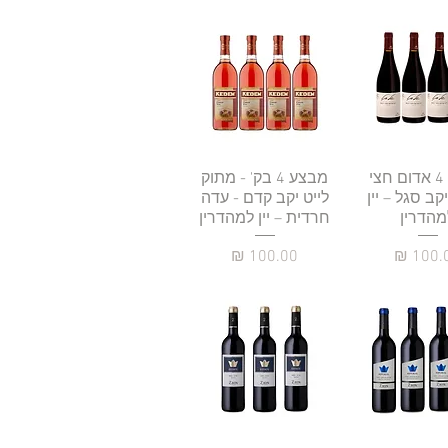
גה מהירה
מבצע 4 אדום חצי
תצוגה מהירה
מבצע 4 בק' - מתוק
קב סגל – יין
לייט יקב קדם - עדה
מהדרין
חרדית – יין למהדרין
יר
מחיר