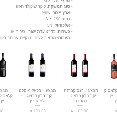
•
מותג:
שמרלינג
•
סוג המשקה:
ליקר שוקולד תפוז
•
ארץ ייצור:
שוויץ
•
נפח:
750 מ"ל
•
אלכוהול:
15%
•
כשרות:
בד״צ עדת ישורון ציריך, UP
•
הערות:
מתאים לשתייה נקייה, ערבוב בקוקט
רה
וזה קלאסיק
תצוגה מהירה
מבצע 2 ג'נס קברנה -
תצוגה מהירה
מבצע 2 בלאק מוסקט
תצו
 יין
יקב ברון הרצוג – יין
- יקב ברון הרצוג – יין
קלאסיק 
למהדרין
למהדרין
יין
מחיר
מחיר
מח