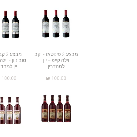
תצוגה מהירה
מבצע 3 פינוטאז - יקב
תצוגה מהי
מבצע 
וילה קייפ – יין
סוביניון - וילה
למהדרין
יין למהדר
מחיר
מחיר