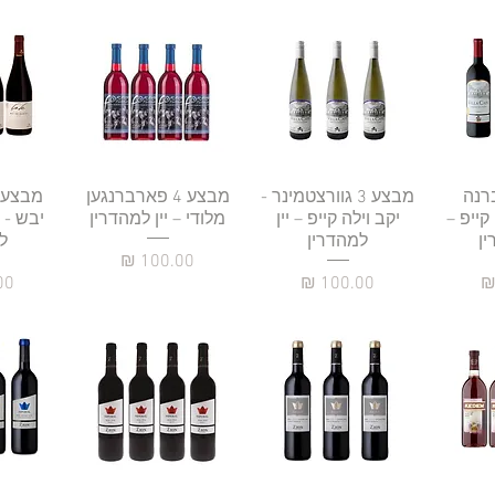
רה
3 קברנה
תצוגה מהירה
מבצע 3 גוורצטמינר -
תצוגה מהירה
מבצע 4 פארברנגען
תצו
 קייפ –
יקב וילה קייפ – יין
מלודי – יין למהדרין
יבש - י
ין
למהדרין
ל
מחיר
מחיר
מח