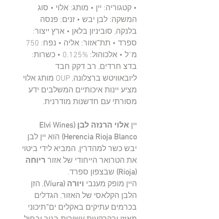
• קטגוריה: יין • מותג: אלוי • סוג
המשקה: לבן יבש • זנים: פנסה
בלנקה, סוביניון בלאן • ארץ ייצור:
ספרד • תת־אזור: אליה • נפח: 750
מ''ל • אלכוהול: 0.125% • כשרות:
בדצ חרדים, רב דקק חבד
ליובאוויטש ברצלונה, OUP מותג אלוי
מציע יינות איכותיים המשלבים ידע
מסורתי עם חדשנות מודרנית.
יין
אלוי הרנזה לבן (Elvi Wines
Herencia Rioja Blanco)
הוא יין לבן
יבש כשר למהדרין, המביא לידי ביטוי
את הטרואר הייחודי של אזור
ריוחה
(Rioja)
שבצפון ספרד.
היין מופק מענבי
ויורה (Viura)
, הזן
הלבן הקלאסי של האזור, הגדלים
בכרמים עתיקים באקלים ים־תיכוני