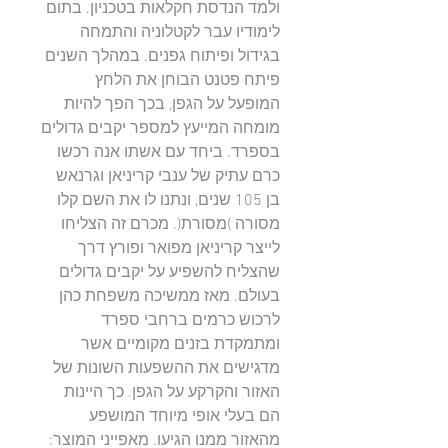
ולמד הנדסת חקלאות בטכניון. בתום
לימודיו עבר לקטלוניה והתמחה
בגידול ופיתוח גפנים. במהלך השנים
פיתח פטנט הבוחן את הלחץ
המופעל על הגפן, בכך הפך להיות
מומחה המייעץ למספר יקבים גדולים
בספרד. ביחד עם אשתו אנה רכשו
כרם עתיק של ענבי קריניאן וגרנאש
בן 105 שנים, ונתנו לו את השם קלו
מסורה )מסורת(. מכרם זה הצליחו
לייצר קריניאן מפואר ופורץ דרך
שהצליח להשפיע על יקבים גדולים
בעולם. מאז ממשיכה משפחת כהן
לרכוש כרמים ברחבי ספרד
ומתמקדת בזנים מקומיים אשר
מדגישים את ההשפעות השונות של
האזור והקרקע על הגפן. כך היינות
הם בעלי אופי מיוחד המושפע
מהאזור ממנו הגיעו. מאפייני המוצר: