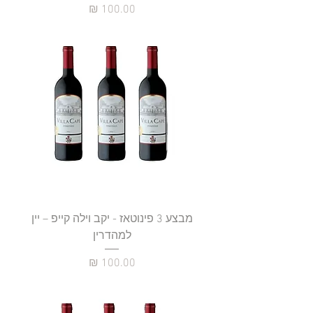
מחיר
מבצע 3 פינוטאז - יקב וילה קייפ – יין
למהדרין
מחיר