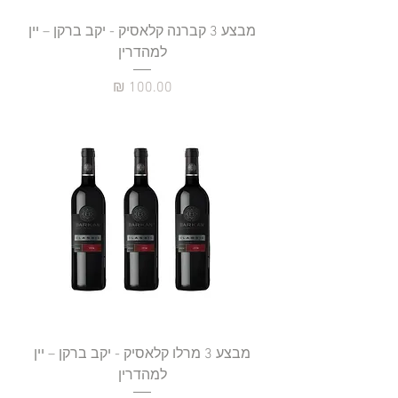
מבצע 3 קברנה קלאסיק - יקב ברקן – יין
למהדרין
מחיר
מבצע 3 מרלו קלאסיק - יקב ברקן – יין
למהדרין