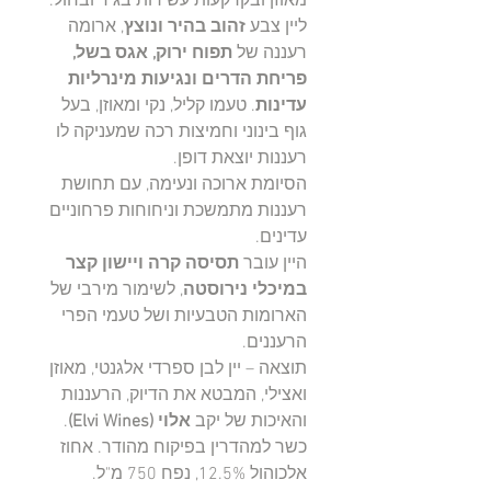
מאוזן ובקרקעות עשירות בגיר ובחול.
ליין צבע
זהוב בהיר ונוצץ
, ארומה
רעננה של
תפוח ירוק, אגס בשל,
פריחת הדרים ונגיעות מינרליות
עדינות
. טעמו קליל, נקי ומאוזן, בעל
גוף בינוני וחמיצות רכה שמעניקה לו
רעננות יוצאת דופן.
הסיומת ארוכה ונעימה, עם תחושת
רעננות מתמשכת וניחוחות פרחוניים
עדינים.
היין עובר
תסיסה קרה ויישון קצר
במיכלי נירוסטה
, לשימור מירבי של
הארומות הטבעיות ושל טעמי הפרי
הרעננים.
תוצאה – יין לבן ספרדי אלגנטי, מאוזן
ואצילי, המבטא את הדיוק, הרעננות
והאיכות של יקב
אלוי (Elvi Wines)
.
כשר למהדרין בפיקוח מהודר. אחוז
אלכוהול ‎12.5%‎, נפח ‎750 מ"ל‎.