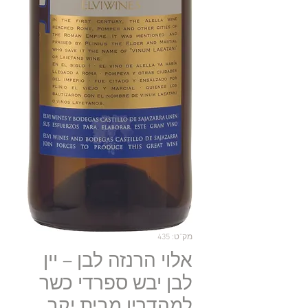
מק"ט: 435
אלוי הרנזה לבן – יין
לבן יבש ספרדי כשר
למהדרין מבית יקב