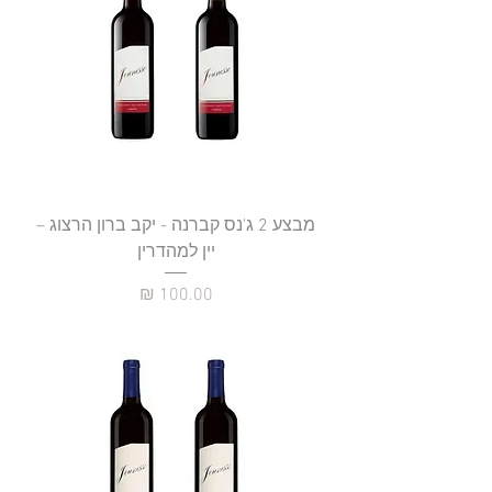
מבצע 2 ג'נס קברנה - יקב ברון הרצוג –
יין למהדרין
מחיר