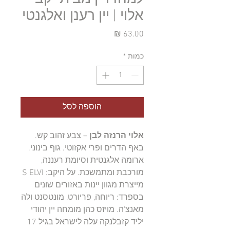
אלוי | יין רענן ואלגנטי
מחיר
כמות
*
הוספה לסל
אלוי הרנזה לבן
– צבע זהוב קש.
באף הדרים ופרי אקזוטי. גוף בינוני.
ארומה אלגנטית וסיומת רעננה,
מורכבת ומתמשכת. על היקב: S ELVI
מייצרת מגוון יינות באזורים שונים
בספרד: ריוחה, פריורט, מונטסנט ולה
מאנצ'ה. מויזס כהן מומחה יין יהודי
יליד קזבלנקה עלה לישראל בגיל 17