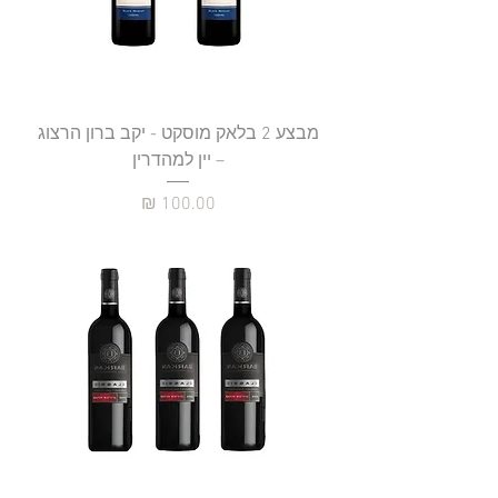
מבצע 2 בלאק מוסקט - יקב ברון הרצוג
– יין למהדרין
מחיר