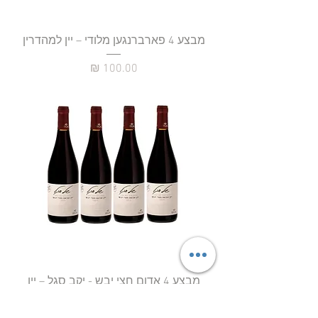
מבצע 4 פארברנגען מלודי – יין למהדרין
מחיר
מבצע 4 אדום חצי יבש - יקב סגל – יין
למהדרין