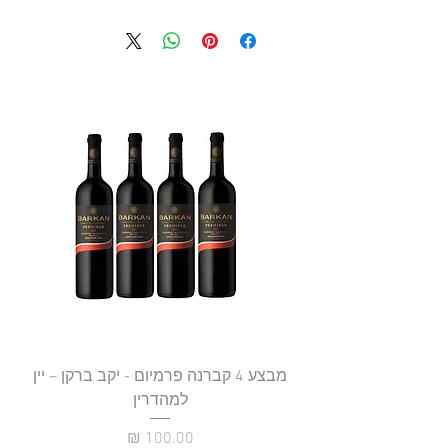
מבצע 4 קברנה פרמיום - יקב ברקן – יין
למהדרין
מחיר