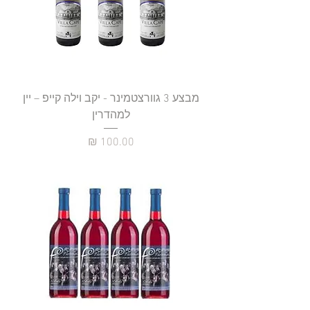
מבצע 3 גוורצטמינר - יקב וילה קייפ – יין
למהדרין
מחיר