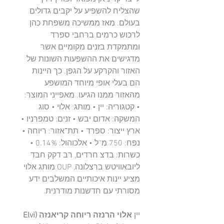
שהצליח להשפיע על יקבים גדולים
בעולם. מאז ממשיכה משפחת כהן
לרכוש כרמים ברחבי ספרד
ומתמקדת בזנים מקומיים אשר
מדגישים את ההשפעות השונות של
האזור והקרקע על הגפן. כך היינות
הם בעלי אופי מיוחד המושפע
מהאזור ממנו הגיעו. מאפייני המוצר:
• קטגוריה: יין • מותג: אלוי • סוג
המשקה: אדום יבש • זנים: טמפרניו •
ארץ ייצור: ספרד • תת־אזור: ריוחה •
נפח: 750 מ''ל • אלכוהול: 0.14% •
כשרות: בדצ חרדים, רב דקק חבד
ליובאוויטש ברצלונה, OUP מותג אלוי
מציע יינות איכותיים המשלבים ידע
מסורתי עם חדשנות מודרנית.
יין
אלוי הרנזה ריוחה קריאנזה (Elvi