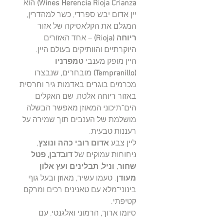
Wines Herencia Rioja Crianza)
הוא
יין אדום יבש ספרדי, כשר למהדרין,
המגלם את הקלאסיקה של אזור
ריוחה (Rioja)
– אחד האזורים
היוקרתיים והוותיקים בעולם היין.
היין מופק מענבי
טמפרניו
(Tempranillo)
מובחרים, שנבצרו
מכרמים בוגרים באדמות גיר וחרסית
באזור ריוחה אלטה, שם האקלים
הים־תיכוני המאוזן מאפשר הבשלה
מושלמת של הענבים תוך שמירה על
רעננות טבעית.
ליין צבע
אדום רובי כהה ונוצץ
,
ניחוחות עמוקים של
דובדבן, פטל
שחור, וניל, תבלינים ועץ אלון
מעודן
. טעמו עשיר, מאוזן ובעל גוף
בינוני־מלא עם טאנינים רכים ומרקם
קטיפתי.
סיומו ארוך, הרמוני ואלגנטי, עם