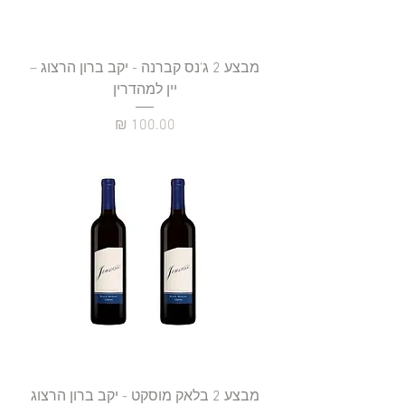
מבצע 2 ג'נס קברנה - יקב ברון הרצוג –
יין למהדרין
מחיר
מבצע 2 בלאק מוסקט - יקב ברון הרצוג