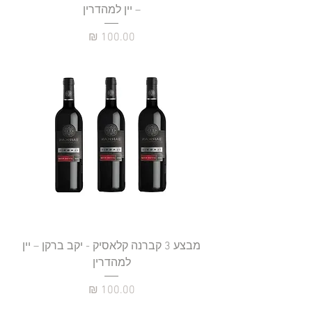
– יין למהדרין
מחיר
מבצע 3 קברנה קלאסיק - יקב ברקן – יין
למהדרין
מחיר