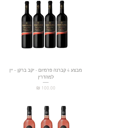
מבצע 4 קברנה פרמיום - יקב ברקן – יין
למהדרין
מחיר