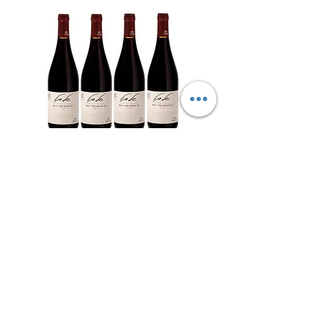
מבצע 4 אדום חצי יבש - יקב סגל – יין
למהדרין
מחיר