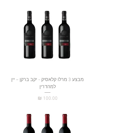
מבצע 3 מרלו קלאסיק - יקב ברקן – יין
למהדרין
מחיר