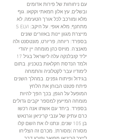
עם ניחוחות של פירות אדומים
ובשלים, עץ אלון חמאתי וקקאו. גוף
מלא ומורכב לכל אורך הטעימה, לא
מתחנף, מלא אופי. על היקב: S ELVI
מייצרת מגוון יינות באזורים שונים
בספרד: ריוחה, פריורט, מונטסנט ולה
מאנצ'ה. מויזס כהן מומחה יין יהודי
יליד קזבלנקה עלה לישראל בגיל 17
ולמד הנדסת חקלאות בטכניון. בתום
לימודיו עבר לקטלוניה והתמחה
בגידול ופיתוח גפנים. במהלך השנים
פיתח פטנט הבוחן את הלחץ
המופעל על הגפן, בכך הפך להיות
מומחה המייעץ למספר יקבים גדולים
בספרד. ביחד עם אשתו אנה רכשו
כרם עתיק של ענבי קריניאן וגרנאש
בן 105 שנים, ונתנו לו את השם קלו
מסורה )מסורת(. מכרם זה הצליחו
לייצר קריניאן מפואר ופורץ דרך