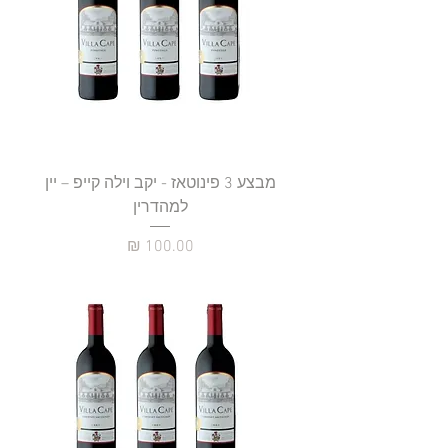
מבצע 3 פינוטאז - יקב וילה קייפ – יין
למהדרין
מחיר